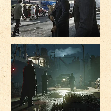
BUĎTE SOUČÁSTÍ RODINY
Jste hlavní hvězdou tohoto filmového
příběhu o mafii ve světě
organizovaného zločinu během éry
prohibice.