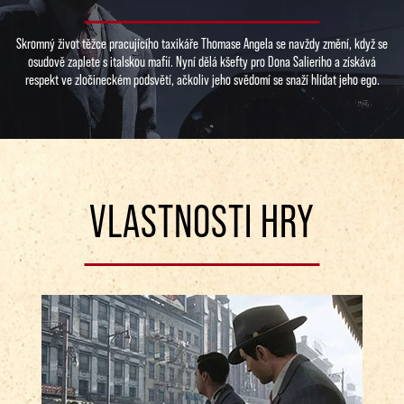
Skromný život těžce pracujícího taxikáře Thomase Angela se navždy změní, když se
osudově zaplete s italskou mafií. Nyní dělá kšefty pro Dona Salieriho a získává
respekt ve zločineckém podsvětí, ačkoliv jeho svědomí se snaží hlídat jeho ego.
VLASTNOSTI HRY