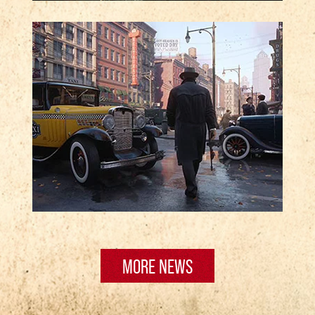
STARONOVÉ MISTROVSKÉ DÍLO
Mafia: Definitive Edition je věrná,
rozšířená předělávka inspirovaná
ikonickým originálem z roku 2002, nyní
s nádhernou grafikou ve 4K a
rozšířenou hratelností.
VRAŤTE SE DO LOST HEAVEN
MORE NEWS
Prozkoumejte autentickou vizi Ameriky
z 30. let 20. století v tomto rozsáhlém