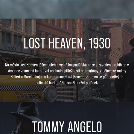
LOST HEAVEN, 1930
Na město Lost Heaven těžce dolehla velká hospodářská krize a zavedení prohibice v
Americe znamená lukrativní obchodní příležitosti pro mafiány. Zločinecké rodiny
Salieri a Morello bojují o kontrolu nad Lost Heaven, zatímco se pár poctivých
policistů horko těžko snaží udržet pořádek.
TOMMY ANGELO