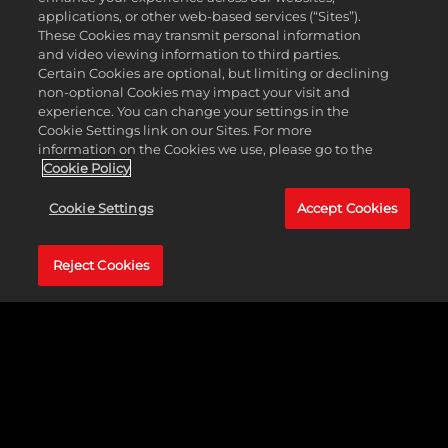
distritos de tu imperio criminal.
applications, or other web-based services (“Sites”).
These Cookies may transmit personal information
and video viewing information to third parties.
LA HISTORIA AL COMPLETO
Certain Cookies are optional, but limiting or declining
non-optional Cookies may impact your visit and
experience. You can change your settings in the
Cookie Settings link on our Sites. For more
information on the Cookies we use, please go to the
El contenido adicional de Mafia III: Edición Definitiva incluye tres expansiones
Cookie Policy
argumentales que encajan a la perfección con el juego básico y lo mejoran
significativamente.
Cookie Settings
Accept Cookies
¡Más rápido!
Piedras sin remover
Reject Cookies
El signo de los tiempos