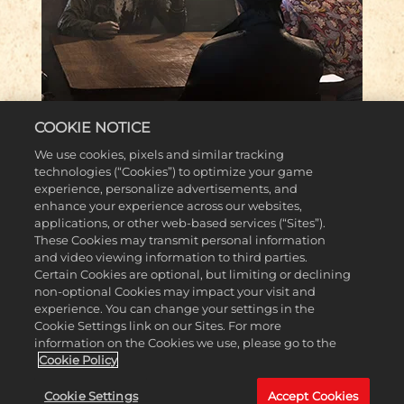
обладает своим уникальным
характером — от делового района
до байю.
COOKIE NOTICE
We use cookies, pixels and similar tracking
СОЗДАЙТЕ НОВУЮ ПРЕСТУПНУЮ
technologies (“Cookies”) to optimize your game
experience, personalize advertisements, and
СЕМЬЮ
MORE NEWS
enhance your experience across our websites,
applications, or other web-based services (“Sites”).
These Cookies may transmit personal information
Привлекайте заместителей,
and video viewing information to third parties.
Certain Cookies are optional, but limiting or declining
которые возглавят отдельные
non-optional Cookies may impact your visit and
experience. You can change your settings in the
районы вашей преступной
Cookie Settings link on our Sites. For more
империи, и разблокируйте
ВСЯ ИСТОРИЯ В ОДНОМ
information on the Cookies we use, please go to the
Cookie Policy
особые бонусы.
ИЗДАНИИ
Cookie Settings
Accept Cookies