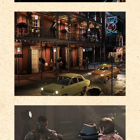
МЕСТЬ — ДЕЛО ИНДИВИДУАЛЬНОЕ
Грубая сила, скрытность или
подавляющая огневая мощь — для
уничтожения итальянской мафии
все способы хороши.
ИССЛЕДУЙТЕ ОГРОМНЫЙ
РАЗНООБРАЗНЫЙ МИР
Каждый городской квартал