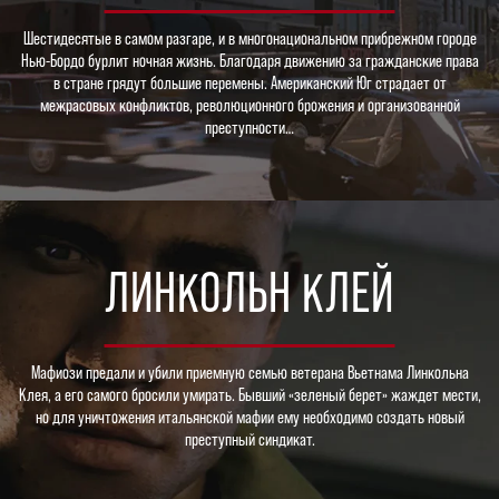
Шестидесятые в самом разгаре, и в многонациональном прибрежном городе
Нью-Бордо бурлит ночная жизнь. Благодаря движению за гражданские права
в стране грядут большие перемены. Американский Юг страдает от
межрасовых конфликтов, революционного брожения и организованной
преступности…
ЛИНКОЛЬН КЛЕЙ
Мафиози предали и убили приемную семью ветерана Вьетнама Линкольна
Клея, а его самого бросили умирать. Бывший «зеленый берет» жаждет мести,
но для уничтожения итальянской мафии ему необходимо создать новый
преступный синдикат.