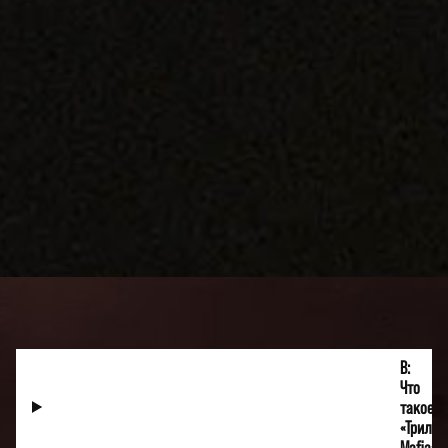
В:
Что
такое
«Трилог
Mafia»?