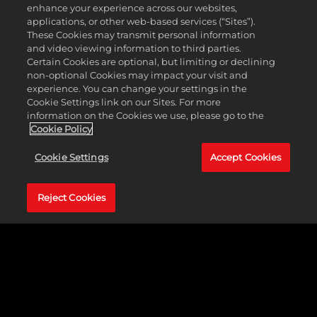
enhance your experience across our websites,
Edition?
applications, or other web-based services (“Sites”).
These Cookies may transmit personal information
and video viewing information to third parties.
Certain Cookies are optional, but limiting or declining
non-optional Cookies may impact your visit and
В:
experience. You can change your settings in the
Cookie Settings link on our Sites. For more
Что
information on the Cookies we use, please go to the
такое
Cookie Policy
Mafia
II:
Cookie Settings
Accept Cookies
Definitiv
Edition?
Reject Cookies
В:
Что
такое
Mafia
III: