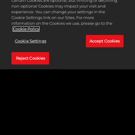
Certain Cookies are optional, but limiting or declining
Mafia
non-optional Cookies may impact your visit and
II:
experience. You can change your settings in the
Edycja
Cookie Settings link on our Sites. For more
Ostatec
information on the Cookies we use, please go to the
Cookie Policy
Cookie Settings
Accept Cookies
P:
Reject Cookies
Czym
jest
Mafia
III:
Edycja
Ostatec
P:
Jak