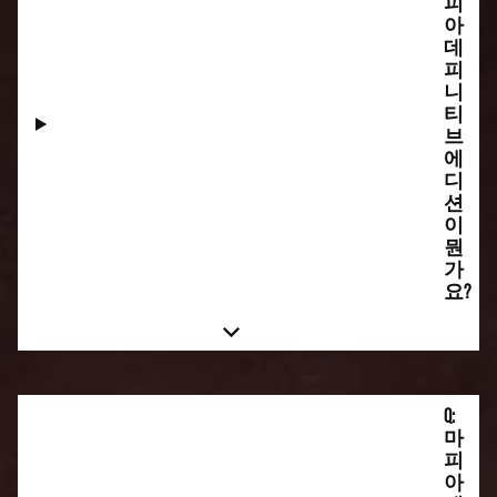
피
아
데
피
니
티
브
에
디
션
이
뭔
가
요?
Q:
마
피
아