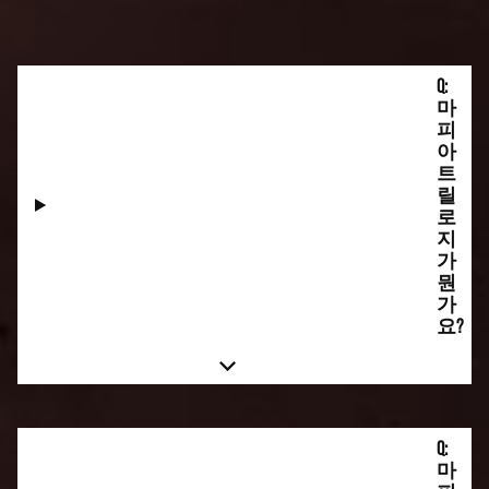
Q:
마
피
아
트
릴
로
지
가
뭔
가
요?
Q:
마