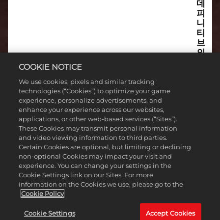
데
피
니
티
브
의
현
COOKIE NOTICE
지
화
We use cookies, pixels and similar tracking
지
technologies (“Cookies”) to optimize your game
원
experience, personalize advertisements, and
enhance your experience across our websites,
언
applications, or other web-based services (“Sites”).
어
These Cookies may transmit personal information
를
and video viewing information to third parties.
알
Certain Cookies are optional, but limiting or declining
려
non-optional Cookies may impact your visit and
주
experience. You can change your settings in the
세
Cookie Settings link on our Sites. For more
요.
information on the Cookies we use, please go to the
Cookie Policy
Cookie Settings
Accept Cookies