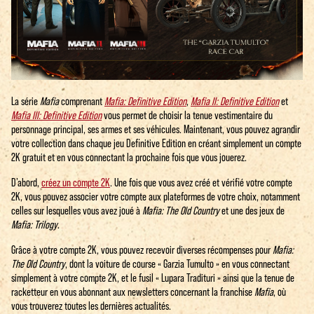
La série
Mafia
comprenant
Mafia: Definitive Edition
,
Mafia II: Definitive Edition
et
Mafia III: Definitive Edition
vous permet de choisir la tenue vestimentaire du
personnage principal, ses armes et ses véhicules. Maintenant, vous pouvez agrandir
votre collection dans chaque jeu Definitive Edition en créant simplement un compte
2K gratuit et en vous connectant la prochaine fois que vous jouerez.
D’abord,
créez un compte 2K
. Une fois que vous avez créé et vérifié votre compte
2K, vous pouvez associer votre compte aux plateformes de votre choix, notamment
celles sur lesquelles vous avez joué à
Mafia: The Old Country
et une des jeux de
Mafia: Trilogy
.
Grâce à votre compte 2K, vous pouvez recevoir diverses récompenses pour
Mafia:
The Old Country
, dont la voiture de course « Garzia Tumulto » en vous connectant
simplement à votre compte 2K, et le fusil « Lupara Tradituri » ainsi que la tenue de
racketteur en vous abonnant aux newsletters concernant la franchise
Mafia
, où
vous trouverez toutes les dernières actualités.