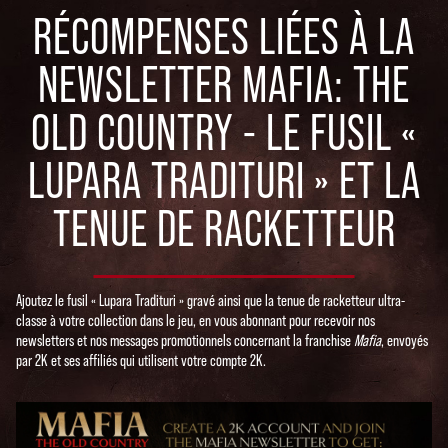
RÉCOMPENSES LIÉES À LA
NEWSLETTER MAFIA: THE
OLD COUNTRY - LE FUSIL «
LUPARA TRADITURI » ET LA
TENUE DE RACKETTEUR
Ajoutez le fusil « Lupara Tradituri » gravé ainsi que la tenue de racketteur ultra-
classe à votre collection dans le jeu, en vous abonnant pour recevoir nos
newsletters et nos messages promotionnels concernant la franchise
Mafia
, envoyés
par 2K et ses affiliés qui utilisent votre compte 2K.