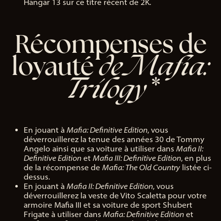
Hangar 13 sur ce titre récent de 2K.
Récompenses de
de Mafia:
loyauté
Trilogy*
En jouant à
Mafia: Definitive Edition
, vous
déverrouillerez la tenue des années 30 de Tommy
Angelo ainsi que sa voiture à utiliser dans
Mafia II:
Definitive Edition
et
Mafia III: Definitive Edition
, en plus
de la récompense de
Mafia: The Old Country
listée ci-
dessus.
En jouant à
Mafia II: Definitive Edition
, vous
déverrouillerez la veste de Vito Scaletta pour votre
armoire Mafia III et sa voiture de sport Shubert
Frigate à utiliser dans
Mafia: Definitive Edition
et