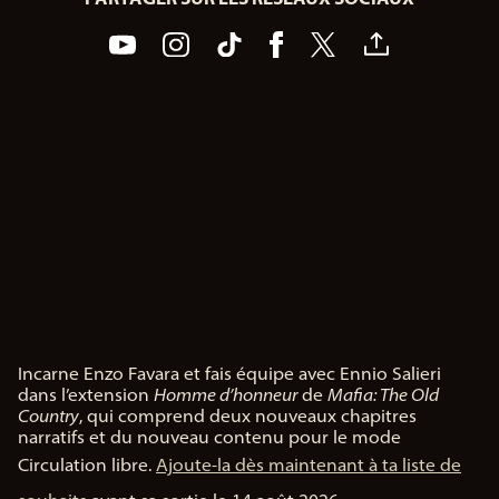
Incarne Enzo Favara et fais équipe avec Ennio Salieri
A
dans l’extension
Homme d’honneur
de
Mafia: The Old
c
Country
, qui comprend deux nouveaux chapitres
c
narratifs et du nouveau contenu pour le mode
e
Circulation libre.
Ajoute-la dès maintenant à ta liste de
p
t