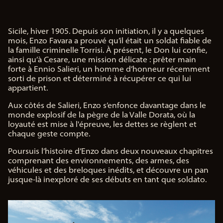
ue
de
Sicile, hiver 1905. Depuis son initiation, il y a quelques
mois, Enzo Favara a prouvé qu’il était un soldat fiable de
con
la famille criminelle Torrisi. À présent, le Don lui confie,
fide
ainsi qu’à Cesare, une mission délicate : prêter main
forte à Ennio Salieri, un homme d’honneur récemment
ntia
sorti de prison et déterminé à récupérer ce qui lui
appartient.
lité
Aux côtés de Salieri, Enzo s’enfonce davantage dans le
de
monde explosif de la pègre de la Valle Dorata, où la
You
loyauté est mise à l'épreuve, les dettes se règlent et
chaque geste compte.
Tub
Poursuis l’histoire d’Enzo dans deux nouveaux chapitres
e
et
comprenant des environnements, des armes, des
le
véhicules et des breloques inédits, et découvre un pan
tra
jusque-là inexploré de ses débuts en tant que soldato.
nsf
ert
de
do