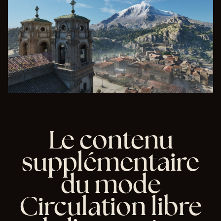
nné
es
ver
s
les
ser
veu
rs
de
Go
ogl
e.
Le contenu
supplémentaire
du mode
Circulation libre