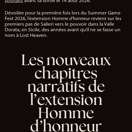
souhaits
avant sa sortie le 14 août 2026.
&
P
Dévoilée pour la première fois lors du Summer Game
l
Fest 2026, l’extension
Homme d’honneur
revient sur les
a
premiers pas de Salieri vers le pouvoir dans la Valle
y
Dorata, en Sicile, des années avant qu’il ne se fasse un
nom à Lost Heaven.
En
cliq
Les nouveaux
uan
t
chapitres
sur
Jou
er,
narratifs de
vou
s
l’extension
acc
ept
Homme
ez
la
d’honneur
poli
tiq