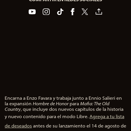
Encarna a Enzo Favara y trabaja junto a Ennio Salieri en
A
la expansión
Hombre de Honor
para
Mafia: The Old
c
Country
, que incluye dos nuevos capítulos de la historia
c
y nuevo contenido para el modo Libre.
Agrega a tu lista
e
p
de deseados
antes de su lanzamiento el 14 de agosto de
t