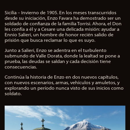
aci
Sicilia – Invierno de 1905. En los meses transcurridos
dad
desde su iniciación, Enzo Favara ha demostrado ser un
soldado de confianza de la familia Torrisi. Ahora, el Don
de
les confía a él y a Cesare una delicada misión: ayudar a
Ennio Salieri, un hombre de honor recién salido de
You
prisión que busca reclamar lo que es suyo.
Tub
Junto a Salieri, Enzo se adentra en el turbulento
e
y
submundo de Valle Dorata, donde la lealtad se pone a
prueba, las deudas se saldan y cada decisión tiene
la
consecuencias.
tra
nsf
Continúa la historia de Enzo en dos nuevos capítulos,
ere
con nuevos escenarios, armas, vehículos y amuletos, y
nci
explorando un período nunca visto de sus inicios como
a
soldato.
de
dat
os a
los
ser
vid
ore