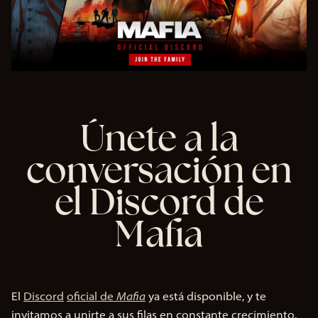
Únete a la
conversación en
el Discord de
Mafia
El
Discord
oficial de
Mafia
ya está disponible, y te
invitamos a unirte a sus filas en constante crecimiento.