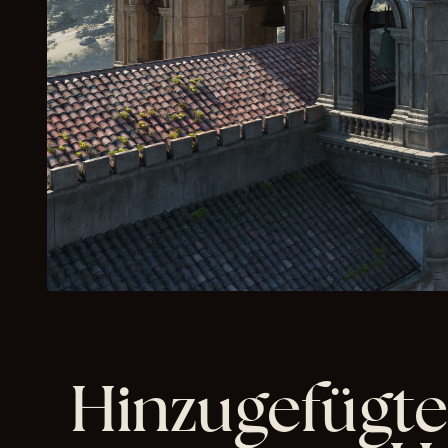
en
vo
n
Yo
uT
ub
e
un
d
der
Üb
ertr
Hinzugefügte
ag
un