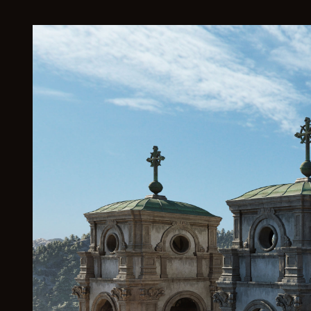
du
de
n
Dat
ens
ch
utz
be
sti
m
mu
ng