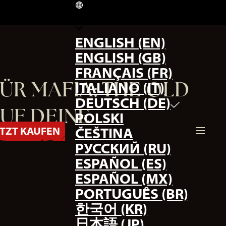
DE
ENGLISH (EN)
ENGLISH (GB)
FRANÇAIS (FR)
ÜR MAFIA: THE OLD
ITALIANO (IT)
DEUTSCH (DE)
AUF DEINE
POLSKI
ETZT KAUFEN
ČEŠTINA
РУССКИЙ (RU)
ESPAÑOL (ES)
ESPAÑOL (MX)
PORTUGUÊS (BR)
한국어 (KR)
日本語 (JP)