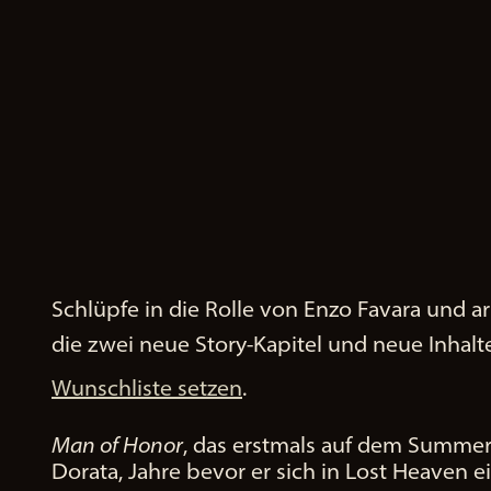
Schlüpfe in die Rolle von Enzo Favara und a
A
c
die zwei neue Story-Kapitel und neue Inhalt
c
Wunschliste setzen
.
e
p
Man of Honor
, das erstmals auf dem Summer G
t
Dorata, Jahre bevor er sich in Lost Heaven
&