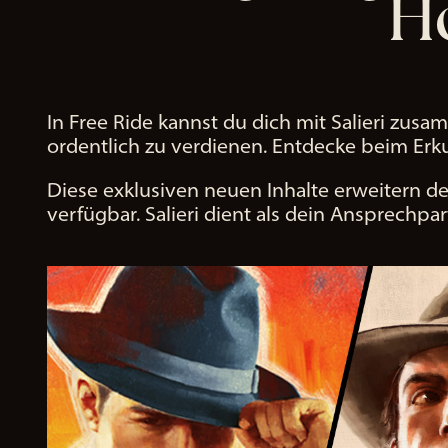
H
g
vo
n
Dat
en
an
In Free Ride kannst du dich mit Salieri zu
die
ordentlich zu verdienen. Entdecke beim Erk
Go
Diese exklusiven neuen Inhalte erweitern d
ogl
verfügbar. Salieri dient als dein Ansprechpar
e-
Ser
ver
zu.