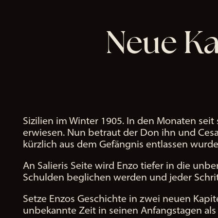
P
l
Neue Ka
a
y
Ind
em
du
auf
Sizilien im Winter 1905. In den Monaten seit 
"Sp
erwiesen. Nun betraut der Don ihn und Cesar
iele
kürzlich aus dem Gefängnis entlassen wurde
n"
klic
An Salieris Seite wird Enzo tiefer in die unb
kst,
Schulden beglichen werden und jeder Schri
sti
m
Setze Enzos Geschichte in zwei neuen Kapit
ms
unbekannte Zeit in seinen Anfangstagen als
t