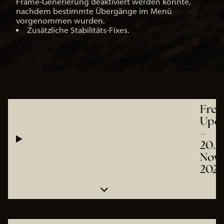
Frame-Generierung deaktiviert werden konnte,
nachdem bestimmte Übergänge im Menü
vorgenommen wurden.
Zusätzliche Stabilitäts-Fixes.
Frei
Upd
–
20.
Nov.
2025