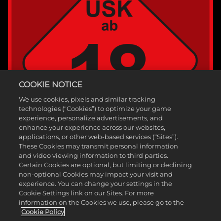
COOKIE NOTICE
We use cookies, pixels and similar tracking
technologies (“Cookies”) to optimize your game
experience, personalize advertisements, and
enhance your experience across our websites,
applications, or other web-based services (“Sites”).
These Cookies may transmit personal information
and video viewing information to third parties.
Certain Cookies are optional, but limiting or declining
non-optional Cookies may impact your visit and
©2025 Take-Two Interactive Software, Inc. Veröffentlicht von 2K
experience. You can change your settings in the
Cookie Settings link on our Sites. For more
Games. Entwickelt von Hangar 13. Mafia, Take-Two Interactive
information on the Cookies we use, please go to the
Software, 2K, Hangar 13 und ihre jeweiligen Logos sind Marken von
Cookie Policy