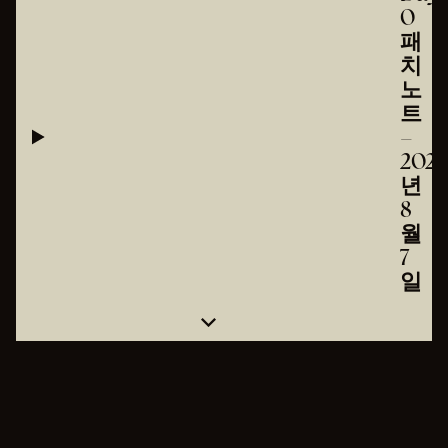
0
패
치
노
트
–
2025
년
8
월
7
일