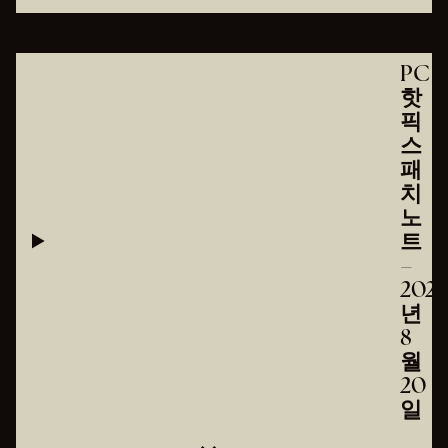
PC
핫
픽
스
패
치
노
트
–
2025
년
8
월
20
일