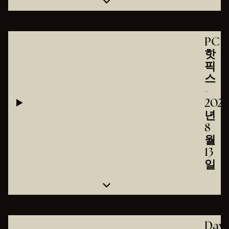
PC
핫
픽
스
-
2025
년
8
월
13
일
Day