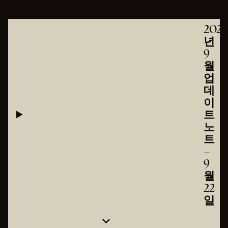
2025
년
9
월
업
데
이
트
노
트
–
9
월
22
일