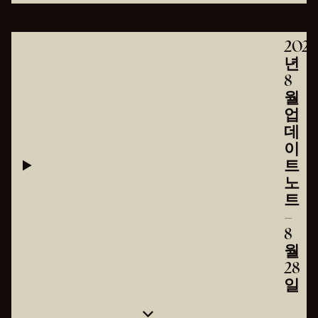
2025
년
8
월
업
데
이
트
노
트
–
8
월
28
일