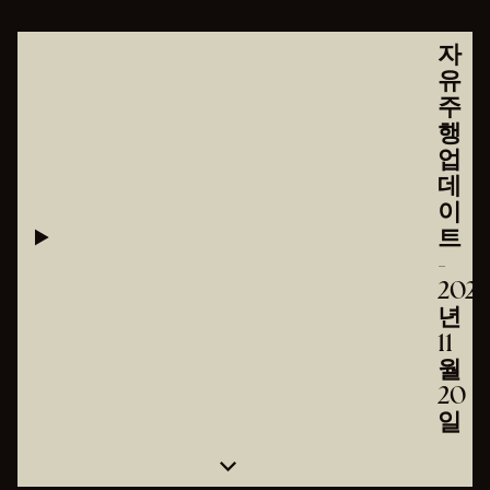
자
유
주
행
업
데
이
트
-
2025
년
11
월
20
일