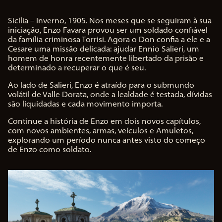
tica
Sicília – Inverno, 1905. Nos meses que se seguiram à sua
iniciação, Enzo Favara provou ser um soldado confiável
de
da família criminosa Torrisi. Agora o Don confia a ele e a
priv
Cesare uma missão delicada: ajudar Ennio Salieri, um
homem de honra recentemente libertado da prisão e
aci
determinado a recuperar o que é seu.
dad
Ao lado de Salieri, Enzo é atraído para o submundo
volátil de Valle Dorata, onde a lealdade é testada, dívidas
e
são liquidadas e cada movimento importa.
do
Continue a história de Enzo em dois novos capítulos,
You
com novos ambientes, armas, veículos e Amuletos,
explorando um período nunca antes visto do começo
Tub
de Enzo como soldato.
e
e
co
m a
tra
nsf
erê
nci