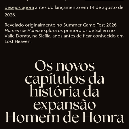
e
p
desejos agora
antes do lançamento em 14 de agosto de
t
2026.
&
P
Revelado originalmente no Summer Game Fest 2026,
l
Homem de Honra
explora os primórdios de Salieri no
a
Valle Dorata, na Sicília, anos antes de ficar conhecido em
y
Lost Heaven.
Ao
Os novos
clic
ar
capítulos da
em
jog
ar,
história da
voc
ê
expansão
con
cor
Homem de Honra
da
co
m a
polí