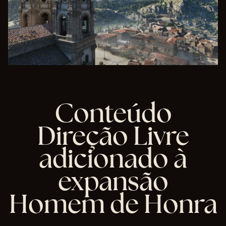
a
de
dad
os
par
a os
ser
vid
ore
s
Conteúdo
do
Go
ogl
Direção Livre
e.
adicionado à
expansão
Homem de Honra