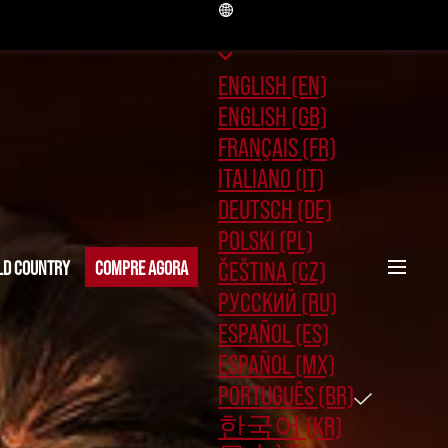
BR
ENGLISH (EN)
ENGLISH (GB)
FRANÇAIS (FR)
ITALIANO (IT)
DEUTSCH (DE)
POLSKI (PL)
ČEŠTINA (CZ)
OLD COUNTRY
COMPRE AGORA
РУССКИЙ (RU)
ESPAÑOL (ES)
ESPAÑOL (MX)
PORTUGUÊS (BR)
한국어 (KR)