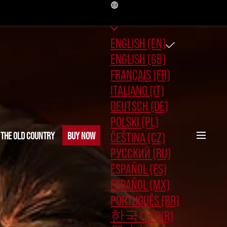
EN
ENGLISH (EN)
ENGLISH (GB)
FRANÇAIS (FR)
ITALIANO (IT)
DEUTSCH (DE)
POLSKI (PL)
ČEŠTINA (CZ)
 THE OLD COUNTRY
BUY NOW
РУССКИЙ (RU)
ESPAÑOL (ES)
ESPAÑOL (MX)
PORTUGUÊS (BR)
한국어 (KR)