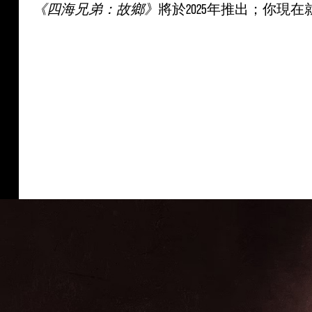
《四海兄弟：故鄉》
將於2025年推出；你現在就可以在
&
P
l
a
y
點
擊
「
播
放
」
即
表
示