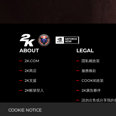
資
料
傳
輸
至
Goo
gle
ABOUT
LEGAL
伺
服
2K.COM
隱私權政策
器
。
2K商店
服務條款
2K支援
COOKIE政策
2K帳號登入
2K廣告夥伴
請勿出售或分享我的
COOKIE SETTINGS
COOKIE NOTICE