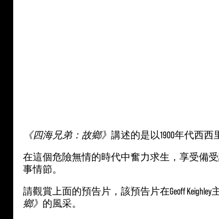
《四海兄弟：故鄉》
講述的是以1900年代
A
c
在這個危險無情的時代中奮力求生，享受備受
c
事情節。
e
請觀賞上面的預告片，該預告片在Geoff Keigh
p
鄉》
的風采。
t