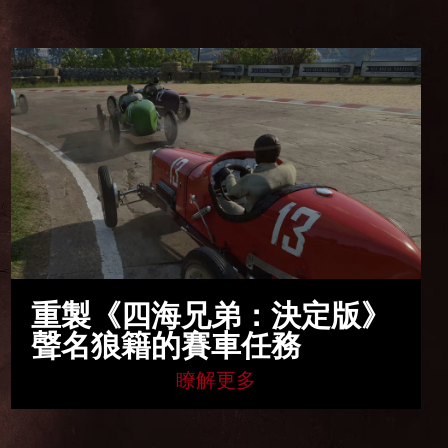
重製《四海兄弟：決定版》
聲名狼籍的賽車任務
瞭解更多