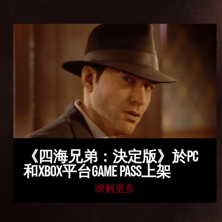
你
同
意
You
Tub
e
的
隱
私
權
政
《四海兄弟：決定版》於PC
策
和XBOX平台GAME PASS上架
，
並
瞭解更多
同
意
將