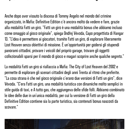
Anche dopo aver vissuto la discesa di Tommy Angelo nel mondo del crimine
organizzato, in Mafia: Definitive Edition c'è ancora molto da vedere e fare, grazie
alla modalità Fatti un giro. "Fatti un giro è una modalità bonus che abbiamo incluso
come omaggio al gioco originale", spiega Ondřej Vévoda, Capo progettista di Hangar
13. "L'idea è permettere ai giocatori, tramite Fatti un giro, di esplorare liberamente
Lost Heaven senza obiettivi di missione. È un'opportunità per godersi gli stupendi
panorami cittadini, provare i veicoli del proprio garage, trovare gli oggetti
collezionabili sparsi per il mondo di gioco e magari scoprire anche qualche segreto."
La modalità Fatti un giro si riallaccia a Mafia: The City of Lost Heaven del 2002 e
permette di esplorare gli scenari cittadini degli anni Trenta al ritmo che preferite.
"La cosa strana è che nel gioco originale c'erano due versioni di Fatti un giro", dice
Vévoda. "C'era Fatti un giro, una modalità turistica con dinamiche molto semplici in
stile guida di taxi, e A tutto gas, che aggiungeva delle sfide folli. Abbiamo combinato
le idee delle due in un'unica modalità, per cui la versione di Fatti un giro della
Definitive Edition contiene sia la parte turistica, sia contenuti bonus nascosti da
scovare."