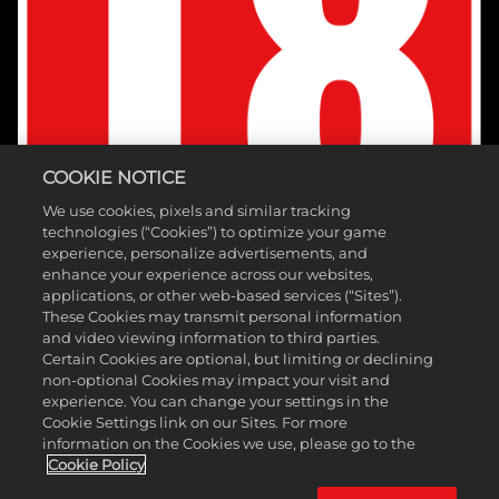
COOKIE NOTICE
We use cookies, pixels and similar tracking
technologies (“Cookies”) to optimize your game
experience, personalize advertisements, and
enhance your experience across our websites,
applications, or other web-based services (“Sites”).
These Cookies may transmit personal information
and video viewing information to third parties.
Certain Cookies are optional, but limiting or declining
non-optional Cookies may impact your visit and
experience. You can change your settings in the
Cookie Settings link on our Sites. For more
©2026 Take-Two Interactive Software, Inc. Pubblicato da 2K Games.
information on the Cookies we use, please go to the
Sviluppato da Hangar 13. Mafia, Take-Two Interactive Software, 2K,
Cookie Policy
Hangar 13 e i rispettivi loghi sono marchi registrati di Take-Two