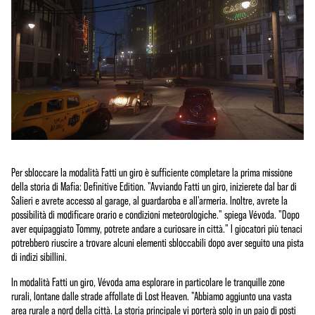
Per sbloccare la modalità Fatti un giro è sufficiente completare la prima missione
della storia di Mafia: Definitive Edition. "Avviando Fatti un giro, inizierete dal bar di
Salieri e avrete accesso al garage, al guardaroba e all'armeria. Inoltre, avrete la
possibilità di modificare orario e condizioni meteorologiche." spiega Vévoda. "Dopo
aver equipaggiato Tommy, potrete andare a curiosare in città." I giocatori più tenaci
potrebbero riuscire a trovare alcuni elementi sbloccabili dopo aver seguito una pista
di indizi sibillini.
In modalità Fatti un giro, Vévoda ama esplorare in particolare le tranquille zone
rurali, lontane dalle strade affollate di Lost Heaven. "Abbiamo aggiunto una vasta
area rurale a nord della città. La storia principale vi porterà solo in un paio di posti