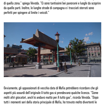
di quella zona." spiega Vévoda. "Ci sono tantissimi bei panorami e luoghi da scoprire
da quelle parti. Inoltre, le lunghe strade di campagna e i tracciati sterrati sono
perfetti per spingere al limite i veicoli."
Ovviamente, gli appassionati di vecchia data di Mafia potrebbero ricordare che gli
aspetti più assurdi dell'originale A tutto gas si prendevano qualche licenza. "Come
molti altri giocatori, anch'io andavo matto per A tutto gas", ricorda Vévoda. "Dopo
tutti i momenti seri della storia principale di Mafia, ho trovato molto divertenti le