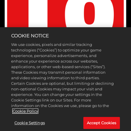
COOKIE NOTICE
We use cookies, pixels and similar tracking
technologies (“Cookies”) to optimize your game
experience, personalize advertisements, and
enhance your experience across our websites,
applications, or other web-based services (“Sites”).
These Cookies may transmit personal information
and video viewing information to third parties.
Certain Cookies are optional, but limiting or declining
non-optional Cookies may impact your visit and
©2026 Take-Two Interactive Software, Inc. Publicado por 2K Games.
experience. You can change your settings in the
Cookie Settings link on our Sites. For more
Creado por Hangar 13. Mafia, Take-Two Interactive Software, 2K,
information on the Cookies we use, please go to the
Hangar 13 y sus respectivos logotipos son marcas comerciales de
Cookie Policy
Take-Two Interactive Software, Inc. Todas las demás marcas y
Cookie Settings
Accept Cookies
marcas comerciales pertenecen a sus respectivos propietarios. Todos