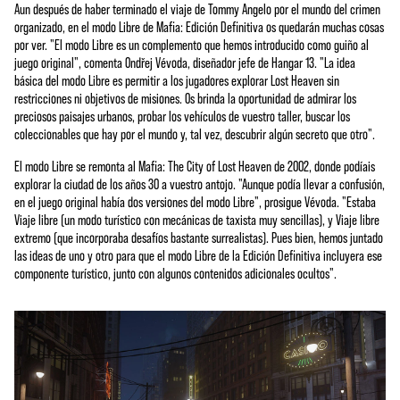
Aun después de haber terminado el viaje de Tommy Angelo por el mundo del crimen
organizado, en el modo Libre de Mafia: Edición Definitiva os quedarán muchas cosas
por ver. "El modo Libre es un complemento que hemos introducido como guiño al
juego original", comenta Ondřej Vévoda, diseñador jefe de Hangar 13. "La idea
básica del modo Libre es permitir a los jugadores explorar Lost Heaven sin
restricciones ni objetivos de misiones. Os brinda la oportunidad de admirar los
preciosos paisajes urbanos, probar los vehículos de vuestro taller, buscar los
coleccionables que hay por el mundo y, tal vez, descubrir algún secreto que otro".
El modo Libre se remonta al Mafia: The City of Lost Heaven de 2002, donde podíais
explorar la ciudad de los años 30 a vuestro antojo. "Aunque podía llevar a confusión,
en el juego original había dos versiones del modo Libre", prosigue Vévoda. "Estaba
Viaje libre (un modo turístico con mecánicas de taxista muy sencillas), y Viaje libre
extremo (que incorporaba desafíos bastante surrealistas). Pues bien, hemos juntado
las ideas de uno y otro para que el modo Libre de la Edición Definitiva incluyera ese
componente turístico, junto con algunos contenidos adicionales ocultos".