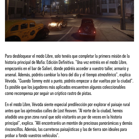
Para desbloquear el modo Libre, solo tenéis que completar la primera misión de la
historia principal de Mafia: Edición Definitiva. "Una vez entréis en el modo Libre,
empezaréis en el bar de Salieri, donde podréis acceder a vuestro taller, armario y
arsenal. Además, podréis cambiar la hora del día y el tiempo atmosférico", explica
Vévoda. "Cuando Tommy esté a punto, podréis empezar a dar vueltas por la ciudad".
Es posible que los jugadores más aplicados encuentren algunos coleccionables
como recompensa por seguir un críptico rastro de pistas.
En el modo Libre, Vévoda siente especial predilección por explorar el paisaje rural
antes que las ajetreadas calles de Lost Heaven. "Al norte de la ciudad, hemos
añadido una gran zona rural que solo visitaréis un par de veces en la historia
principal", explica. "Allí encontraréis un montón de preciosas panorámicas y demás
rinconcillos. Además, las carreteras paisajísticas y las de tierra son ideales para
probar a fondo vuestros vehículos".