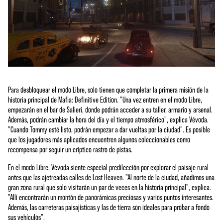
Para desbloquear el modo Libre, solo tienen que completar la primera misión de la
historia principal de Mafia: Definitive Edition. "Una vez entren en el modo Libre,
empezarán en el bar de Salieri, donde podrán acceder a su taller, armario y arsenal.
Además, podrán cambiar la hora del día y el tiempo atmosférico", explica Vévoda.
"Cuando Tommy esté listo, podrán empezar a dar vueltas por la ciudad". Es posible
que los jugadores más aplicados encuentren algunos coleccionables como
recompensa por seguir un críptico rastro de pistas.
En el modo Libre, Vévoda siente especial predilección por explorar el paisaje rural
antes que las ajetreadas calles de Lost Heaven. "Al norte de la ciudad, añadimos una
gran zona rural que solo visitarán un par de veces en la historia principal", explica.
"Allí encontrarán un montón de panorámicas preciosas y varios puntos interesantes.
Además, las carreteras paisajísticas y las de tierra son ideales para probar a fondo
sus vehículos".