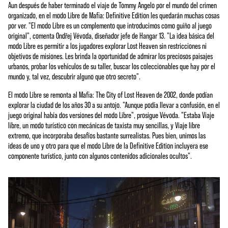
Aun después de haber terminado el viaje de Tommy Angelo por el mundo del crimen
organizado, en el modo Libre de Mafia: Definitive Edition les quedarán muchas cosas
por ver. "El modo Libre es un complemento que introducimos como guiño al juego
original", comenta Ondřej Vévoda, diseñador jefe de Hangar 13. "La idea básica del
modo Libre es permitir a los jugadores explorar Lost Heaven sin restricciones ni
objetivos de misiones. Les brinda la oportunidad de admirar los preciosos paisajes
urbanos, probar los vehículos de su taller, buscar los coleccionables que hay por el
mundo y, tal vez, descubrir alguno que otro secreto".
El modo Libre se remonta al Mafia: The City of Lost Heaven de 2002, donde podían
explorar la ciudad de los años 30 a su antojo. "Aunque podía llevar a confusión, en el
juego original había dos versiones del modo Libre", prosigue Vévoda. "Estaba Viaje
libre, un modo turístico con mecánicas de taxista muy sencillas, y Viaje libre
extremo, que incorporaba desafíos bastante surrealistas. Pues bien, unimos las
ideas de uno y otro para que el modo Libre de la Definitive Edition incluyera ese
componente turístico, junto con algunos contenidos adicionales ocultos".