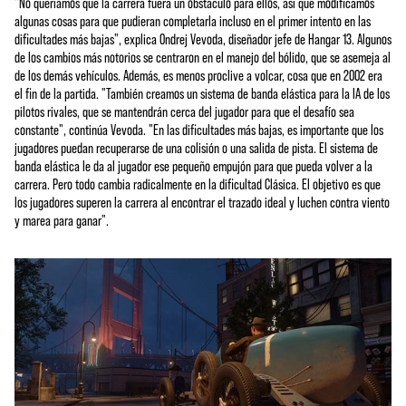
"No queríamos que la carrera fuera un obstáculo para ellos, así que modificamos
algunas cosas para que pudieran completarla incluso en el primer intento en las
dificultades más bajas", explica Ondrej Vevoda, diseñador jefe de Hangar 13. Algunos
de los cambios más notorios se centraron en el manejo del bólido, que se asemeja al
de los demás vehículos. Además, es menos proclive a volcar, cosa que en 2002 era
el fin de la partida. "También creamos un sistema de banda elástica para la IA de los
pilotos rivales, que se mantendrán cerca del jugador para que el desafío sea
constante", continúa Vevoda. "En las dificultades más bajas, es importante que los
jugadores puedan recuperarse de una colisión o una salida de pista. El sistema de
banda elástica le da al jugador ese pequeño empujón para que pueda volver a la
carrera. Pero todo cambia radicalmente en la dificultad Clásica. El objetivo es que
los jugadores superen la carrera al encontrar el trazado ideal y luchen contra viento
y marea para ganar".