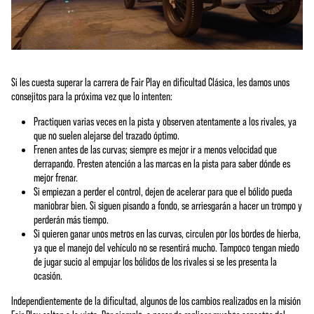
Si les cuesta superar la carrera de Fair Play en dificultad Clásica, les damos unos
consejitos para la próxima vez que lo intenten:
Practiquen varias veces en la pista y observen atentamente a los rivales, ya
que no suelen alejarse del trazado óptimo.
Frenen antes de las curvas; siempre es mejor ir a menos velocidad que
derrapando. Presten atención a las marcas en la pista para saber dónde es
mejor frenar.
Si empiezan a perder el control, dejen de acelerar para que el bólido pueda
maniobrar bien. Si siguen pisando a fondo, se arriesgarán a hacer un trompo y
perderán más tiempo.
Si quieren ganar unos metros en las curvas, circulen por los bordes de hierba,
ya que el manejo del vehículo no se resentirá mucho. Tampoco tengan miedo
de jugar sucio al empujar los bólidos de los rivales si se les presenta la
ocasión.
Independientemente de la dificultad, algunos de los cambios realizados en la misión