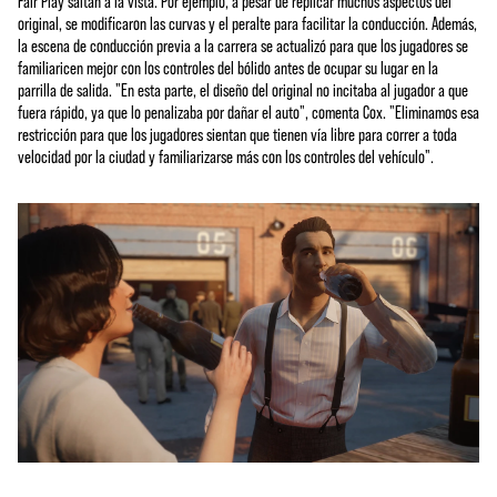
Fair Play saltan a la vista. Por ejemplo, a pesar de replicar muchos aspectos del
original, se modificaron las curvas y el peralte para facilitar la conducción. Además,
la escena de conducción previa a la carrera se actualizó para que los jugadores se
familiaricen mejor con los controles del bólido antes de ocupar su lugar en la
parrilla de salida. "En esta parte, el diseño del original no incitaba al jugador a que
fuera rápido, ya que lo penalizaba por dañar el auto", comenta Cox. "Eliminamos esa
restricción para que los jugadores sientan que tienen vía libre para correr a toda
velocidad por la ciudad y familiarizarse más con los controles del vehículo".