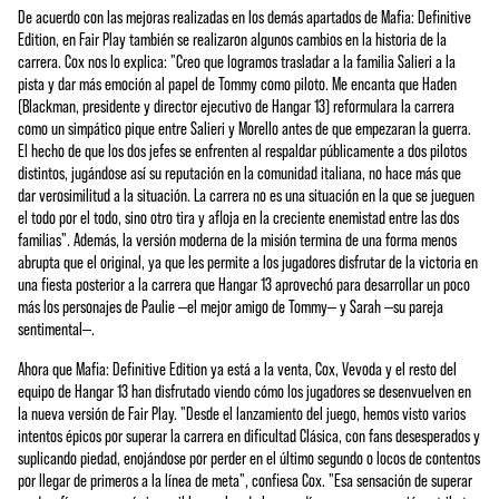
De acuerdo con las mejoras realizadas en los demás apartados de Mafia: Definitive
Edition, en Fair Play también se realizaron algunos cambios en la historia de la
carrera. Cox nos lo explica: "Creo que logramos trasladar a la familia Salieri a la
pista y dar más emoción al papel de Tommy como piloto. Me encanta que Haden
(Blackman, presidente y director ejecutivo de Hangar 13) reformulara la carrera
como un simpático pique entre Salieri y Morello antes de que empezaran la guerra.
El hecho de que los dos jefes se enfrenten al respaldar públicamente a dos pilotos
distintos, jugándose así su reputación en la comunidad italiana, no hace más que
dar verosimilitud a la situación. La carrera no es una situación en la que se jueguen
el todo por el todo, sino otro tira y afloja en la creciente enemistad entre las dos
familias". Además, la versión moderna de la misión termina de una forma menos
abrupta que el original, ya que les permite a los jugadores disfrutar de la victoria en
una fiesta posterior a la carrera que Hangar 13 aprovechó para desarrollar un poco
más los personajes de Paulie —el mejor amigo de Tommy— y Sarah —su pareja
sentimental—.
Ahora que Mafia: Definitive Edition ya está a la venta, Cox, Vevoda y el resto del
equipo de Hangar 13 han disfrutado viendo cómo los jugadores se desenvuelven en
la nueva versión de Fair Play. "Desde el lanzamiento del juego, hemos visto varios
intentos épicos por superar la carrera en dificultad Clásica, con fans desesperados y
suplicando piedad, enojándose por perder en el último segundo o locos de contentos
por llegar de primeros a la línea de meta", confiesa Cox. "Esa sensación de superar