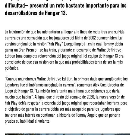
dificultad— presentó un reto bastante importante para los
desarrolladores de Hangar 13.
La frustración de que los adelantaran al llegar a la línea de meta tras una sufrida
carrera es una sensación que los jugadores del Mafia de 2002 conocen bien. La
versión original de la misión "Fair Play" (Juego limpio) —en la cual Tommy debía
ganar un Gran Premio— se las traía, y durante el desarrollo de Mafia: Definitive
Edition (una completa reinvención del juego original) el equipo de Hangar 13 era
consciente de que esa misión era la que más probabilidades tenía de ser la más
polémica.
"Cuando anunciamos Mafia: Definitive Edition, la primera duda que surgió entre los
jugadores fue si habíamos arreglado la carrera", rememora Alex Cox, director de
juego de Hangar 13. "La misión tenía tanta mala fama que sabíamos que daría
mucho que hablar". Al igual que el resto del remake de 2020, la nueva versión de
Fair Play debía respetar la esencia del juego original que recordaban los fans, pero
el objetivo de ganar la carrera debía ser más asequible para los jugadores que
tuvieran más interés en continuar la historia de Tommy Angelo que en poner a
prueba su habilidad al volante.