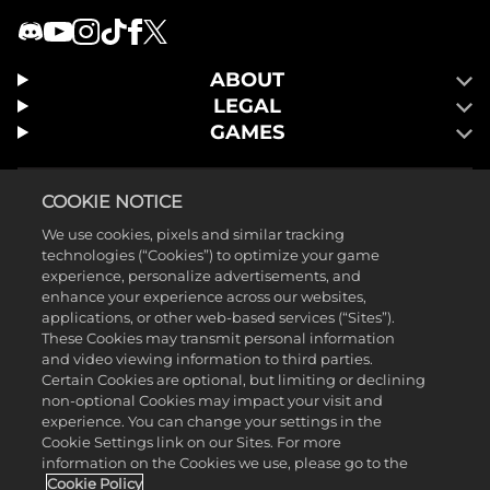
ABOUT
LEGAL
GAMES
COOKIE NOTICE
We use cookies, pixels and similar tracking
technologies (“Cookies”) to optimize your game
experience, personalize advertisements, and
enhance your experience across our websites,
applications, or other web-based services (“Sites”).
These Cookies may transmit personal information
and video viewing information to third parties.
Certain Cookies are optional, but limiting or declining
non-optional Cookies may impact your visit and
©2026 Take-Two Interactive Software Inc. Publicado por 2K Games.
experience. You can change your settings in the
Cookie Settings link on our Sites. For more
Desarrollado por Hangar 13. Mafia, Take-Two Interactive Software, 2K,
information on the Cookies we use, please go to the
Hangar 13 y sus respectivos logos son marcas comerciales de Take-
Cookie Policy