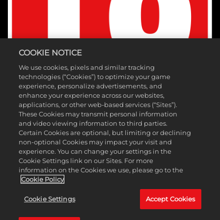
COOKIE NOTICE
We use cookies, pixels and similar tracking
technologies (“Cookies”) to optimize your game
experience, personalize advertisements, and
enhance your experience across our websites,
applications, or other web-based services (“Sites”).
These Cookies may transmit personal information
and video viewing information to third parties.
Certain Cookies are optional, but limiting or declining
non-optional Cookies may impact your visit and
©2026 Take-Two Interactive Software Inc. Édité par 2K Games.
experience. You can change your settings in the
Cookie Settings link on our Sites. For more
Développé par Hangar 13. Mafia, Take-Two Interactive Software, 2K,
information on the Cookies we use, please go to the
Hangar 13 et leurs logos respectifs sont des marques commerciales
Cookie Policy
de Take-Two Interactive Software, Inc. Toutes les autres marques et
Cookie Settings
Accept Cookies
marques commerciales appartiennent à leurs propriétaires
respectifs. Tous droits réservés.