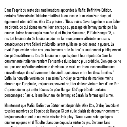
Dans l'esprit du reste des améliorations apportées à Mafia: Definitive Edition,
certains éléments de l'histoire relatifs à la course de la mission Fair-play ont
également été modifiés. Alex Cox précise : "Nous avons davantage lié le clan Salieri
au circuit, ce qui donne un meilleur ancrage au passage où Tommy participe à la
course. J'aime beaucoup la manière dont Haden Blackman, PDG de Hangar 13, a
resitué le contexte de la course pour en faire un premier affrontement sans
conséquence entre Salieri et Morello, avant qu'ils ne se déclarent la guerre. La
rivalité qui existe entre ces deux hommes et le fait qu'ils soutiennent publiquement
des pilotes différents lors de la course et qu'ils jouent leur réputation dans la
communauté italienne rendent l'ensemble du scénario plus crédible. Bien que ce ne
soit pas une opération criminelle de vie ou de mort, cette course constitue une
nouvelle étape dans l'avènement du conflit qui couve entre les deux familles."
Enfin, la nouvelle version de la mission Fair-play se termine de manière moins
abrupte que l'originale, les joueurs peuvent profiter de leur victoire lors d'une fête
d'après-course qui a été l'occasion pour Hangar 13 d'approfondir certains
personnages : Paulie, le meilleur ami de Tommy, et Sarah, la femme qu'il aime.
Maintenant que Mafia: Definitive Edition est disponible, Alex Cox, Ondrej Vevoda et
tous les membres de l'équipe de Hangar 13 ont eu le plaisir de découvrir comment
les joueurs abordent la nouvelle mission Fair-play. "Nous avons suivi quelques
courses épiques en difficulté classique depuis la sortie du jeu. Certains fans