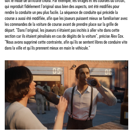
soit le mode de difficulté choisi. Par exemple, les virages et les courbes du circuit,
qui reproduit fidèlement l'original sous bien des aspects, ont été modifiés pour
rendre la conduite un peu plus facile. La séquence de conduite qui précède la
course a aussi été modifiée, afin que les joueurs puissent mieux se familiariser avec
les commandes de la voiture de course avant de prendre place sur la grille de
départ. "Dans l'original, les joueurs n'étaient pas incités à aller vite dans cette
section car ils étaient pénalisés en cas de dégâts de la voiture", précise Alex Cox.
"Nous avons supprimé cette contrainte, afin qu'ils se sentent libres de conduire vite
dans la ville et qu'ils prennent mieux en main le véhicule."