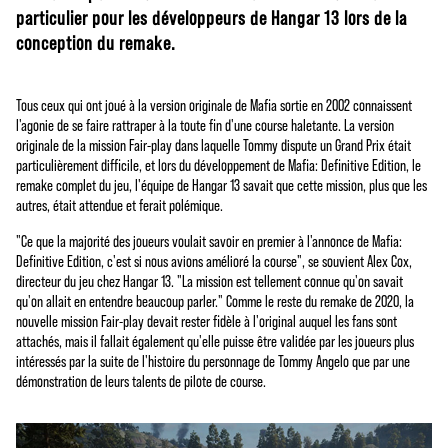
particulier pour les développeurs de Hangar 13 lors de la
conception du remake.
Tous ceux qui ont joué à la version originale de Mafia sortie en 2002 connaissent
l'agonie de se faire rattraper à la toute fin d'une course haletante. La version
originale de la mission Fair-play dans laquelle Tommy dispute un Grand Prix était
particulièrement difficile, et lors du développement de Mafia: Definitive Edition, le
remake complet du jeu, l'équipe de Hangar 13 savait que cette mission, plus que les
autres, était attendue et ferait polémique.
"Ce que la majorité des joueurs voulait savoir en premier à l'annonce de Mafia:
Definitive Edition, c'est si nous avions amélioré la course", se souvient Alex Cox,
directeur du jeu chez Hangar 13. "La mission est tellement connue qu'on savait
qu'on allait en entendre beaucoup parler." Comme le reste du remake de 2020, la
nouvelle mission Fair-play devait rester fidèle à l'original auquel les fans sont
attachés, mais il fallait également qu'elle puisse être validée par les joueurs plus
intéressés par la suite de l'histoire du personnage de Tommy Angelo que par une
démonstration de leurs talents de pilote de course.