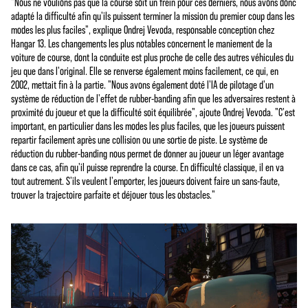
"Nous ne voulions pas que la course soit un frein pour ces derniers, nous avons donc
adapté la difficulté afin qu'ils puissent terminer la mission du premier coup dans les
modes les plus faciles", explique Ondrej Vevoda, responsable conception chez
Hangar 13. Les changements les plus notables concernent le maniement de la
voiture de course, dont la conduite est plus proche de celle des autres véhicules du
jeu que dans l'original. Elle se renverse également moins facilement, ce qui, en
2002, mettait fin à la partie. "Nous avons également doté l'IA de pilotage d'un
système de réduction de l'effet de rubber-banding afin que les adversaires restent à
proximité du joueur et que la difficulté soit équilibrée", ajoute Ondrej Vevoda. "C'est
important, en particulier dans les modes les plus faciles, que les joueurs puissent
repartir facilement après une collision ou une sortie de piste. Le système de
réduction du rubber-banding nous permet de donner au joueur un léger avantage
dans ce cas, afin qu'il puisse reprendre la course. En difficulté classique, il en va
tout autrement. S'ils veulent l'emporter, les joueurs doivent faire un sans-faute,
trouver la trajectoire parfaite et déjouer tous les obstacles."