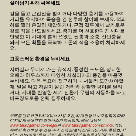
살아남기 위해 싸우세요
칼을 들고 근접전을 벌이거나 다양한 총기를 사용하여
거리를 유지하며 목숨을 건 전투에 참여해 보세요. 적의
허를 찔러 은밀히 제압하거나, 근접 결투에서 날카로운
칼로 적을 난도질하세요. 총기를 더 선호한다면 시대를
반영한 이 시대에 흔히 쓰였던 권총과 소총, 산탄총을
쏴서 모든 확률을 극복하고 돈의 적을 조용히 처리하세
요.
고풍스러운 환경을 누비세요
지하실과 무너져 가는 유적지, 풍성한 포도원, 정교한
오페라 하우스까지 다양한 시칠리아의 풍경을 마음껏
누비세요. 다음 목표에 접근하거나 서둘러 도망쳐야할
때, 말을 타고 자갈이 깔린 거리와 광활한 평야를 달리
거나, 시대를 반영한 세기 전환기 무렵의 자동차를 타고
비포장도로를 전력 질주하세요.
구매를 완료하면 ToS(서비스 사용 조건)와 개인정보 보호정책에 따라
디지털 제품에 대한 라이선스가 제공되며, 해당 내용은
www.take2games.com/legal
과
www.take2games.com/privacy
, 게임
속에서 확인하실 수 있습니다. 스페셜/보너스/온라인 기능, 콘텐츠, 서
비스, 기능(이하 “특수 기능”)을 이용하려면 일회용 시리얼 코드와 추