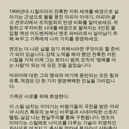
1900년대 시칠리아의 잔혹한 지하 세계를 배경으로 살
아가는 근성으로 똘똘 뭉친 마피아 이야기,
마피아: 올
드 컨트리
에서 조직범죄의 탄생 비화를 알아보세요. 위
험하고 무자비한 시대를 배경으로 펼쳐지는 3인칭 몰
입형 액션 어드벤처에서 엔조 파바라로서 살아남기 위
해 싸우고 가족에게 나의 가치를 증명하세요.
엔조는 더 나은 삶을 얻기 위해서라면 무엇이든 할 준비
가 되어 있습니다. 강제 노역을 해야 했던 잔혹한 어린
시절을 거쳐 이제 그는 토리시 범죄 조직의 '명예를 아
는 사람'이 되는 데 모든 것을 걸었습니다.
마피아에 대한 그의 맹세와 여기에 동반되는 모든 힘과
유혹, 역경은 단 한 가지 명명백백한 진실을 가리킵니
다.
가족은 서로를 위해 희생한다.
이 스릴 넘치는 이야기는 비평가들의 극찬을 받은
마피
아
시리즈 특유의 눈부신 비주얼과 시네마틱한 스토리
텔링, 실감 나는 현실주의를 통해 구현됩니다. 엔조의
이야기는 스틸레토 나이프를 다루는 기술이 치명적인
자산으로 여겨지고, 총신을 잘라낸 루파라식 산탄총이