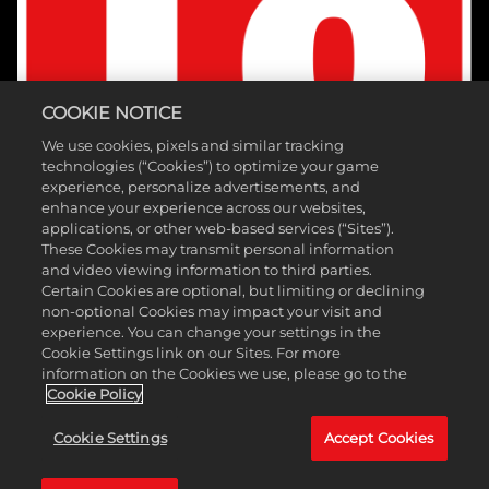
COOKIE NOTICE
We use cookies, pixels and similar tracking
technologies (“Cookies”) to optimize your game
experience, personalize advertisements, and
enhance your experience across our websites,
applications, or other web-based services (“Sites”).
These Cookies may transmit personal information
and video viewing information to third parties.
Certain Cookies are optional, but limiting or declining
non-optional Cookies may impact your visit and
experience. You can change your settings in the
Cookie Settings link on our Sites. For more
©2026 Take-Two Interactive Software, Inc. Published by 2K Games.
information on the Cookies we use, please go to the
Developed by Hangar 13. Mafia, Take-Two Interactive Software, 2K,
Cookie Policy
Hangar 13, and their respective logos are trademarks of Take-Two
Cookie Settings
Accept Cookies
Interactive Software, Inc. All other marks and trademarks are the
property of their respective owners. All rights reserved.