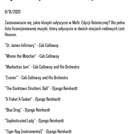
9/15/2020
Zastanawiacie się, jakie klasyki usłyszycie w Mafii: Edycji Ostatecznej? Oto pełna
lista licencjonowanej muzyki, którą usłyszycie w dwóch stacjach radiowych Lost
Heaven.
"St. James Infirmary" - Cab Calloway
"Minnie the Moocher" - Cab Calloway
"Manhattan Jam" - Cab Calloway and His Orchestra
"Evenin'" - Cab Calloway and His Orchestra
"The Darktown Strutters' Ball" - Django Reinhardt
"A-Tisket A-Tasket" - Django Reinhardt
"Blue Drag" - Django Reinhardt
"Sophisticated Lady" - Django Reinhardt
"Tiger Rag (instrumental)" - Django Reinhardt