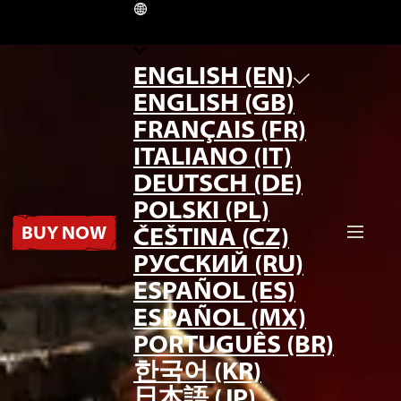
EN
ENGLISH (EN)
ENGLISH (GB)
FRANÇAIS (FR)
ITALIANO (IT)
DEUTSCH (DE)
POLSKI (PL)
BUY NOW
ČEŠTINA (CZ)
РУССКИЙ (RU)
ESPAÑOL (ES)
ESPAÑOL (MX)
PORTUGUÊS (BR)
한국어 (KR)
日本語 (JP)