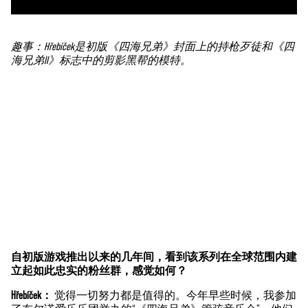
趣事：Hřebíček是初版《四海兄弟》封面上的持枪歹徒和《四
海兄弟II》标志中的剪影黑帮的模特。
自初版游戏推出以来的几年间，看到该系列在全球范围内建
A
立起如此忠实的粉丝群，感觉如何？
c
Hřebíček：
觉得一切努力都是值得的。今年早些时候，我参加
c