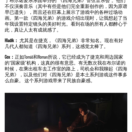
了布尔诺爱乐乐团举办的“《四海兄弟》管弦音乐会”。他们
e
不仅演奏音乐（其中有些是他们完全重新创作的，因为原谱
p
早已遗失），而且还在巨幕上展示了游戏中的各种过场动
t
画。第一款《四海兄弟》的游戏介绍出现时，让我想起了当
年我设置特定镜头的美好时光。看到在场的所有人都醉心于
&
此，真让人太有成就感了。
P
l
Hladík：
尤其是在捷克，《四海兄弟》非常知名。现在有好
几代人都知道《四海兄弟》系列，这感觉太棒了。
a
y
Cox：
正如Tomáš和Roman所说，它已经成为了捷克和周边国家
的“国家级”机构，这真的很有意思。有无数次我在布尔诺的
时候，在乘出租车去工作室的路上，司机会和我聊起《四海
点
兄弟》，以及他们对《四海兄弟》是本土系列游戏这件事多
击
么自豪。 这个系列游戏带来了民族自豪感。
播
放
，
即
意
味
着
你
同