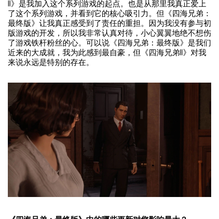
II》是我加入这个系列游戏的起点。也是从那里我真正爱上
器
了这个系列游戏，并看到它的核心吸引力。但《四海兄弟：
。
最终版》让我真正感受到了责任的重担。因为我没有参与初
版游戏的开发，所以我非常认真对待，小心翼翼地绝不想伤
了游戏铁杆粉丝的心。可以说《四海兄弟：最终版》是我们
近来的大成就，我为此感到最自豪，但《四海兄弟II》对我
来说永远是特别的存在。