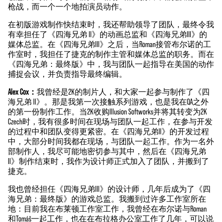
枪战，而一个一个地拍演员动作。
在初版游戏制作快结束时，我还帮助领导了团队，最终令我
有幸担任了《四海兄弟 II》的动画总监和《四海兄弟III》的
媒体总监。在《四海兄弟III》之后，当Roman接管布尔诺的工
作室时，我担任了捷克的制作主管和媒体总监的职务。而在
《四海兄弟：最终版》中，我与团队一起指导在美国的动作
捕捉会议，并负责指导最终编辑。
Alex Cox：
我曾经是2K的制片人，和大家一起参与制作了《四
海兄弟 II》。那是我第一次接触系列游戏，也是我在QA之外
的第一份制作工作。当2K收购Illusion Softworks并将其转变为2K
Czech时，我有很多时间在现场与团队一起工作，在参与开发
的过程中和团队变得更紧密。在《四海兄弟II》的开发过程
中，大部分时间我都在现场，与团队一起工作。作为一名外
部制作人，我尽可能地密切参与其中，然后在《四海兄弟
II》制作结束时，我作为设计师正式加入了团队，并搬到了
捷克。
我也曾经担任《四海兄弟III》的设计师，几年后成为了《四
海兄弟：最终版》的游戏总监。我搬到过许多工作室所在
地：目前我在布莱顿工作室工作，我曾经在布尔诺与Roman
和Tomáš一起工作，也在在布拉格办公室工作了几年，可以说