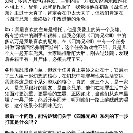
Burke，多诺万我也很喜欢。主角的话，对我来说汤米或维托
不相上下。配角，那就是Paulie了，我觉得他在初版《四海兄
弟》里过于天真了，肯定会在中太天真了，但我们肯定在
《四海兄弟：最终版》中改进他的角色。
Cox：
我最喜欢的主角是维托，他是我爱上的第一个英雄。
所有游戏中的副手都很棒，但我必须说《四海兄弟III》中的
多诺万是我最喜欢的配角。在《四海兄弟II》中有一个任务
叫做“深情回忆弗朗西斯科”，这个任务游戏性不强，只是几
个人一起开车兜风。大家喝得酩酊大醉，刚去过妓院，发现
后备箱里有一具尸体，必须去埋了它。
各种混乱接踵而至，但这个任务真正美妙之处在于，它展示
了三人组一起幻想的核心，在幻想中犯罪与现实生活交织。
我觉得这是这个系列游戏的核心，真的。这三个人，是一家
人，是关系很好的朋友，是血亲兄弟。他们在犯罪生活中必
须面对更沉重、更黑暗的主题。正因如此，当他们从森林里
埋了一具尸体，然后开车回来，听到他们一路上醉醺醺的唱
歌，这个场景令我回味无穷。
最后一个问题，能告诉我们关于《四海兄弟》系列的下一步
打算是什么吗？
Hladík：
我很高兴地宣布我们已经着手开始进行一个全新的