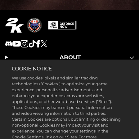
ABOUT
LEGAL
COOKIE NOTICE
GAMES
We use cookies, pixels and similar tracking
technologies (“Cookies”) to optimize your game
experience, personalize advertisements, and
enhance your experience across our websites,
applications, or other web-based services (“Sites”).
These Cookies may transmit personal information
and video viewing information to third parties.
Certain Cookies are optional, but limiting or declining
non-optional Cookies may impact your visit and
experience. You can change your settings in the
Cookie Settings link on our Sites. For more