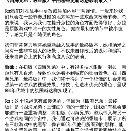
《四海兄弟：最终版》中的哪些更新对您影响最大？
Cox:
我们对在故事中更改或添加内容非常谨慎。一般来说我
们只会在一些节奏过慢的地方添加一些东西来改善节奏。总
的来说，我认为我们在提升莎拉的角色方面做得很好，莎拉
是原版游戏中唯一的女性角色。 她在最初的情节中被小瞧
了，感觉只是个随便的角色。
我们非常努力地将她重新融入故事的最终版本，她和汤米之
间有一些非常感人的场景，不仅来自修改后的设计和编写，
还来自舞台上的执行和高度真实的表演。
Hladík：
在初版《四海兄弟》中，有很多技术限制；例如，画
距只有几百米，导致你永远看不到城市的壮丽景色。在《四
海兄弟：最终版》中，我们终于得到了一个绝佳的机会来增
强第一款游戏的视觉效果。很快，创造出优美的景色，呈现
1930年代城市的氛围就这样实现了。
Cox：
这个说起来有点傻傻的，但因为《四海兄弟：最终
版》是《四海兄弟：三部曲》包的一部分，让我们有机会能
够进行一些重新调整，将初版《四海兄弟》游戏带入与另一
个游戏相同的宇宙中。我们通过可收藏的香烟卡，展示了所
有三款游戏中的黑帮，像在1930年代他们所看到的那样。能
够充实背景故事，统一传说，并将三个游戏更紧密地结合在