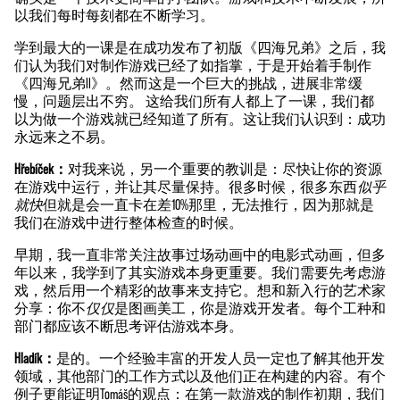
以我们每时每刻都在不断学习。
学到最大的一课是在成功发布了初版《四海兄弟》之后，我
们认为我们对制作游戏已经了如指掌，于是开始着手制作
《四海兄弟II》。然而这是一个巨大的挑战，进展非常缓
慢，问题层出不穷。 这给我们所有人都上了一课，我们都
以为做一个游戏就已经知道了所有。这让我们认识到：成功
永远来之不易。
Hřebíček：
对我来说，另一个重要的教训是：尽快让你的资源
在游戏中运行，并让其尽量保持。很多时候，很多东西
似乎
就快
但就是会一直卡在差10%那里，无法推行，因为那就是
我们在游戏中进行整体检查的时候。
早期，我一直非常关注故事过场动画中的电影式动画，但多
年以来，我学到了其实游戏本身更重要。我们需要先考虑游
戏，然后用一个精彩的故事来支持它。想和新入行的艺术家
分享：你不
仅仅
是图画美工，你是游戏开发者。每个工种和
部门都应该不断思考评估游戏本身。
Hladík：
是的。一个经验丰富的开发人员一定也了解其他开发
领域，其他部门的工作方式以及他们正在构建的内容。有个
例子更能证明Tomáš的观点：在第一款游戏的制作初期，我们