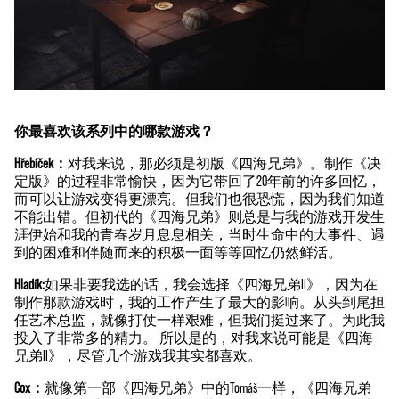
意
You
Tub
e
的
隐
你最喜欢该系列中的哪款游戏？
私
政
Hřebíček：
对我来说，那必须是初版《四海兄弟》。制作《决
定版》的过程非常愉快，因为它带回了20年前的许多回忆，
策
而可以让游戏变得更漂亮。但我们也很恐慌，因为我们知道
以
不能出错。但初代的《四海兄弟》则总是与我的游戏开发生
及
涯伊始和我的青春岁月息息相关，当时生命中的大事件、遇
将
到的困难和伴随而来的积极一面等等回忆仍然鲜活。
数
据
Hladík:
如果非要我选的话，我会选择《四海兄弟II》，因为在
传
制作那款游戏时，我的工作产生了最大的影响。从头到尾担
输
任艺术总监，就像打仗一样艰难，但我们挺过来了。为此我
至
投入了非常多的精力。 所以是的，对我来说可能是《四海
Goog
兄弟II》，尽管几个游戏我其实都喜欢。
le
服
Cox：
就像第一部《四海兄弟》中的Tomáš一样，《四海兄弟
务