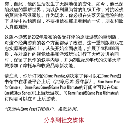
突，自此，他的生活发生了天翻地覆的变化。如今，他已深
陷残酷的黑帮世界，为以萨列里为首的组织工作，对抗凶残
的莫雷洛帮派家族。作为汤米，你必须在失落天堂危险的地
下世界中站稳脚跟，不要相信在那里看到的一切，朋友和敌
人真假难辨。
这版本游戏是2002年发布的备受好评的原版游戏的重制版，
对这个经典游戏的各个方面都做了改进。这一重制版游戏在
忠实原著的基础上，从头开始全面改造，扩展了4K和HDR画
质，在对原作的视觉效果和游戏玩法进行了大幅改进的同
时，保留了原作的叙事内容，并为20世纪30年代的失落天堂
城添加了摩托车和收藏品等新功能。
请注意，你所订阅的Game Pass级别决定了你可以在Game Pass图
书馆中在哪些平台上玩
《四海兄弟: 最终版》
。Xbox Game Pass
for Console、Game Pass Core或Game Pass Ultimate的订阅者可以在Xbox
One或Xbox Series X|S上游玩游戏。PC Game Pass或Game Pass Ultimate的
订阅者可以在 PC 上玩游戏。
*仅面向Game Pass订阅用户。条款适用。
分享到社交媒体