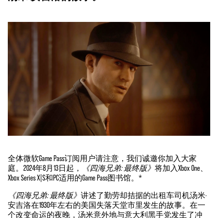
全体微软Game Pass订阅用户请注意，我们诚邀你加入大家
庭。2024年8月13日起，
《四海兄弟: 最终版》
将加入Xbox One、
Xbox Series X|S和PC适用的Game Pass图书馆。*
《四海兄弟: 最终版》
讲述了勤劳却拮据的出租车司机汤米·
安吉洛在1930年左右的美国失落天堂市里发生的故事。在一
个改变命运的夜晚，汤米意外地与意大利黑手党发生了冲