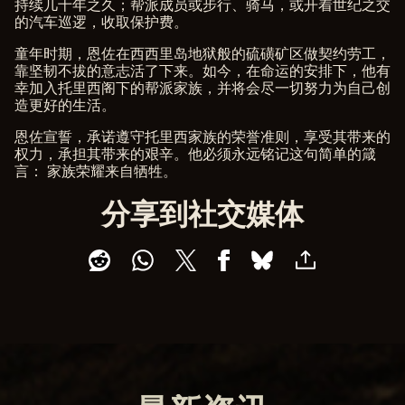
持续几十年之久；帮派成员或步行、骑马，或开着世纪之交
a
的汽车巡逻，收取保护费。
y
童年时期，恩佐在西西里岛地狱般的硫磺矿区做契约劳工，
靠坚韧不拔的意志活了下来。如今，在命运的安排下，他有
点
幸加入托里西阁下的帮派家族，并将会尽一切努力为自己创
击
造更好的生活。
播
放
恩佐宣誓，承诺遵守托里西家族的荣誉准则，享受其带来的
，
权力，承担其带来的艰辛。他必须永远铭记这句简单的箴
即
言： 家族荣耀来自牺牲。
意
味
分享到社交媒体
着
你
同
意
You
Tub
e 的
隐
私