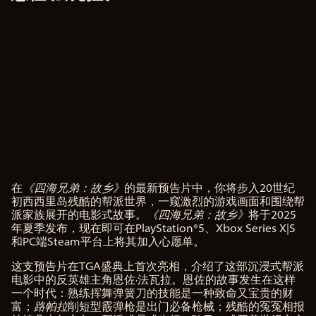
在
《四海兄弟：故乡》
的最新预告片中，你将步入20世纪
A
初西西里岛残酷的帮派世界，一窥激烈的游戏画面和围绕帮
c
派家族展开的电影式故事。
《四海兄弟：故乡》
将于2025
c
年夏季发布，现在即可在PlayStation®5、Xbox Series X|S
e
和PC端Steam平台上将其加入心愿单。
p
t
这支预告片在TGA盛典上首次亮相，介绍了这部沉浸式帮派
&
电影中的反英雄主角恩佐·法瓦拉。恩佐的故事发生在这样
一个时代：熟练挥舞弹簧刀的技能是一种致命又宝贵的财
P
富；
路帕拉
削短型霰弹枪是出门必备枪械；残酷的冤冤相报
l