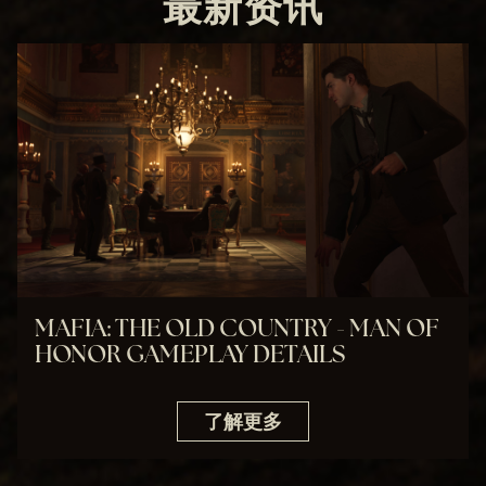
最新资讯
政
策
以
及
将
数
据
传
输
至
Go
ogl
e 服
务
MAFIA: THE OLD COUNTRY - MAN OF
器
HONOR GAMEPLAY DETAILS
。
了解更多