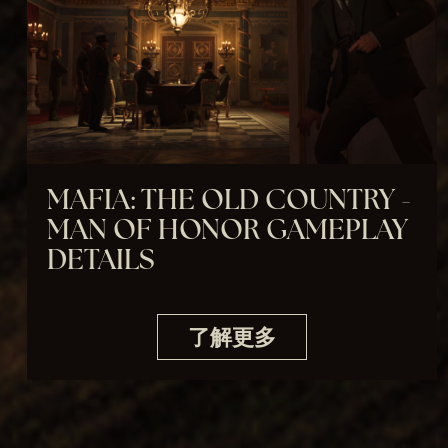
ub
e
的
隐
私
MAFIA: THE OLD COUNTRY -
政
MAN OF HONOR GAMEPLAY
DETAILS
策
以
及
了解更多
将
数
据
传
输