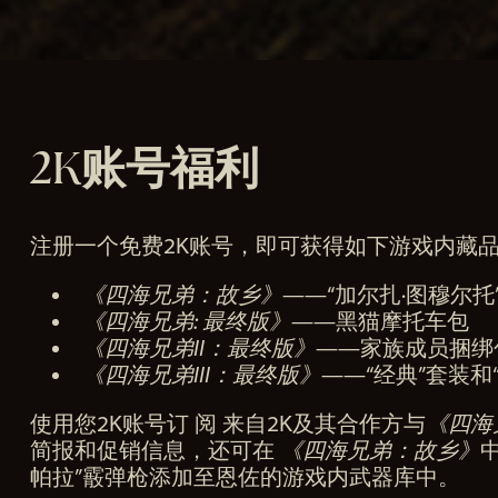
至
Go
ogl
e
服
务
2K账号福利
器
。
注册一个免费2K账号，即可获得如下游戏内藏
《四海兄弟：故乡》
——“加尔扎·图穆尔托
《四海兄弟: 最终版》
——黑猫摩托车包
《四海兄弟II：最终版》
——家族成员捆绑
《四海兄弟III：最终版》
——“经典”套装和
使用您2K账号订 阅 来自2K及其合作方与
《四海
简报和促销信息，还可在
《四海兄弟：故乡》
帕拉”霰弹枪添加至恩佐的游戏内武器库中。