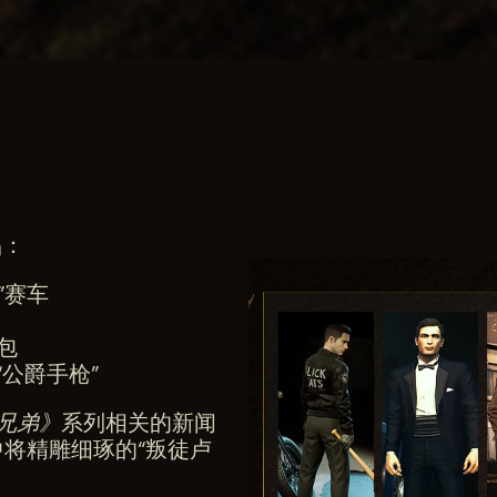
品：
”赛车
包
“公爵手枪”
兄弟》
系列相关的新闻
中将精雕细琢的“叛徒卢