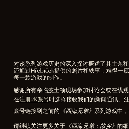
e
的
隐
私
政
策
对该系列游戏历史的深入探讨概述了其主题和
A
还通过Hřebíček提供的照片和轶事，难得一
以
c
每一款游戏的制作。
及
c
将
e
感谢所有亲临波士顿现场参加讨论会或在线观
数
p
据
在
注册2K账号
时选择接收我们的新闻通讯。注
t
传
&
账号链接到之前的
《四海兄弟》
系列游戏中
输
P
至
l
请继续关注更多关于
《四海兄弟：故乡》
的细
Go