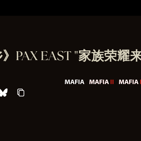
PAX EAST "家族荣
MAFIA
MAFIA II
MAFIA I