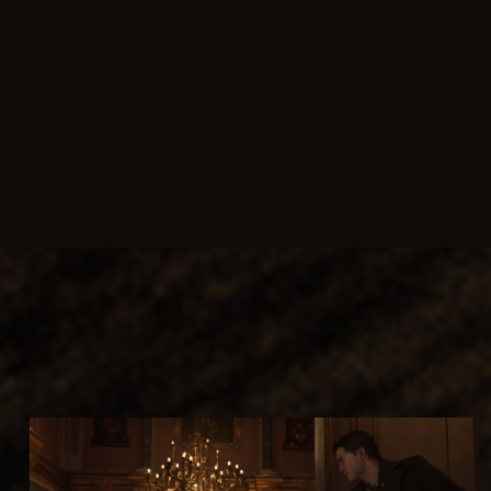
a
ogl
y
e
服
务
点
器
击
。
播
放
，
即
意
味
着
你
同
意
Yo
uT