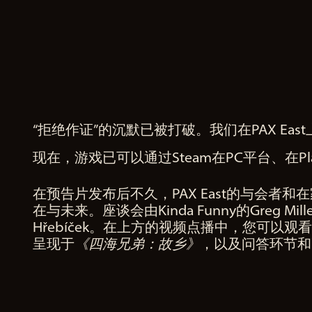
A
“拒绝作证”的沉默已被打破。我们在PAX E
c
现在，游戏已可以通过Steam在PC平台、在PlayStat
c
e
在预告片发布后不久，PAX East的与会者
p
在与未来。座谈会由Kinda Funny的Greg Mil
t
Hřebíček。在上方的视频点播中，您可以观
&
呈现于
《四海兄弟：故乡》
，以及问答环节
P
l
a
y