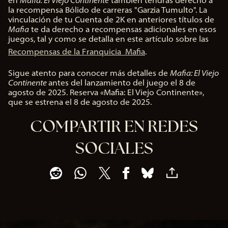
en
Mafia: El Viejo Continente
también tendrás derecho a
os a
en
la recompensa Bólido de carreras "Garzia Tumulto". La
los
«Ac
vinculación de tu Cuenta de 2K en anteriores títulos de
ser
ept
Mafia
te da derecho a recompensas adicionales en esos
vid
ar y
juegos, tal y como se detalla en este artículo sobre las
ore
rep
Recompensas de la Franquicia Mafia
.
s
rod
de
ucir
Sigue atento para conocer más detalles de
Mafia: El Viejo
Go
»,
Continente
antes del lanzamiento del juego el 8 de
ogl
ace
agosto de 2025. Reserva «Mafia: El Viejo Continente»,
e.
pta
que se estrena el 8 de agosto de 2025.
s la
polí
COMPARTIR EN REDES
tica
SOCIALES
de
priv
aci
dad
de