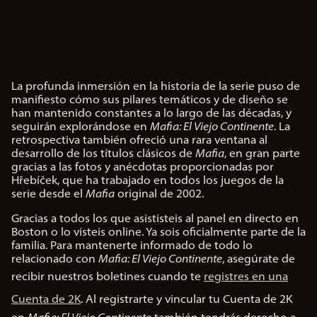
tica
de
priv
La profunda inmersión en la historia de la serie puso de
aci
A
manifiesto cómo sus pilares temáticos y de diseño se
c
dad
han mantenido constantes a lo largo de las décadas, y
c
seguirán explorándose en
Mafia: El Viejo Continente
. La
de
e
retrospectiva también ofreció una rara ventana al
p
desarrollo de los títulos clásicos de
Mafia
, en gran parte
You
t
gracias a las fotos y anécdotas proporcionadas por
Tub
&
Hřebíček, que ha trabajado en todos los juegos de la
P
serie desde el
Mafia
original de 2002.
e
y
l
Gracias a todos los que asististeis al panel en directo en
la
a
Boston o lo visteis online. Ya sois oficialmente parte de la
tra
y
familia. Para mantenerte informado de todo lo
nsf
relacionado con
ere
Mafia: El Viejo Continente
, asegúrate de
nci
Al
recibir nuestros boletines cuando te
registres en una
a
hac
Cuenta de 2K
de
. Al registrarte y vincular tu Cuenta de 2K
er
dat
clic