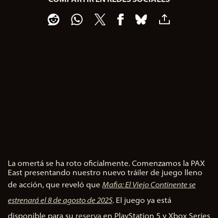
La omertá se ha roto oficialmente. Comenzamos la PAX
A
East presentando nuestro nuevo tráiler de juego lleno
c
de acción, que reveló que
Mafia: El Viejo Continente se
c
e
estrenará el 8 de agosto de 2025
. El juego ya está
p
disponible para su
reserva
en PlayStation 5 y Xbox Series
t