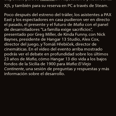
&
X|S, y también para su reserva en PC a través de Steam.
P
Poco después del estreno del tráiler, los asistentes a PAX
l
East y los espectadores en casa pudieron ver en directo
a
el pasado, el presente y el futuro de
Mafia
con el panel
y
de desarrolladores "La familia exige sacrificios",
presentado por Greg Miller, de Kinda Funny, con Nick
Baynes, presidente de Hangar 13 Studio, Alex Cox,
Al
director del juego, y Tomáš Hřebíček, director de
hac
cinemáticas. En el vídeo del evento arriba mostrado
er
podrás ver el debate en profundidad sobre los últimos
clic
23 años de
en
Mafia
, cómo Hangar 13 dio vida a los bajos
fondos de la Sicilia de 1900 para
«Ac
Mafia: El Viejo
Continente
ept
, una sesión de preguntas y respuestas y más
información sobre el desarrollo.
ar y
rep
rod
ucir
»,
ace
pta
s la
polí