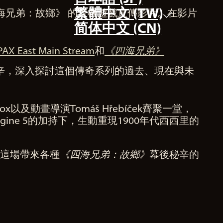
繁體中文 (TW)
四海兄弟：故鄉》 的實機遊戲宣傳影片。在影片
简体中文 (CN)
PAX East Main Stream
和
《四海兄弟》
辛，深入探討這個傳奇系列的過去、現在與未
x Cox以及動畫導演Tomáš Hřebíček齊聚一堂，
 Engine 5的加持下，生動重現1900年代西西里的
過這場帶來各種
《四海兄弟：故鄉》
幕後秘辛的