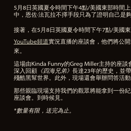
5月8日英國夏令時間下午4點/美國東部時間
中，恩佐·法瓦拉不擇手段只為了證明自己是
接著，在5月8日英國夏令時間下午7點/美國東部
YouTube頻道
實況直播的座談會，他們將公開
來。
這場由Kinda Funny的Greg Miller主持的座
深入回顧
《四海兄弟》
長達23年的歷史，並
殘酷黑幫世界。此外，現場還會舉辦問答活動
那些親臨現場支持我們的觀眾將能拿到一份紀
座談會。到時候見。
*數量有限，送完為止。