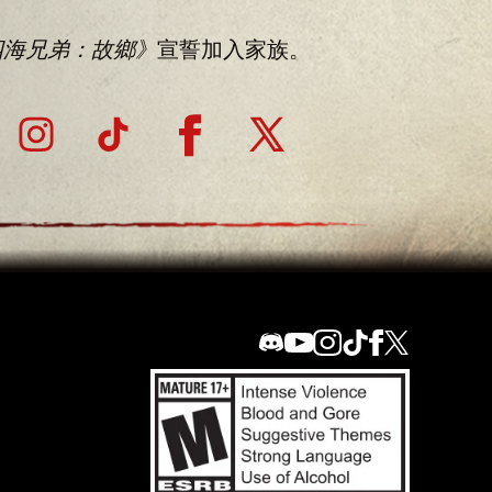
四海兄弟：故鄉》
宣誓加入家族。