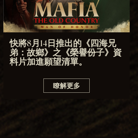
快將8月14日推出的《四海兄
弟：故鄉》之《榮譽份子》資
料片加進願望清單。
瞭解更多