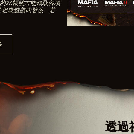
的2K帳號方能領取各項
於相應遊戲內發放。若
多
透過