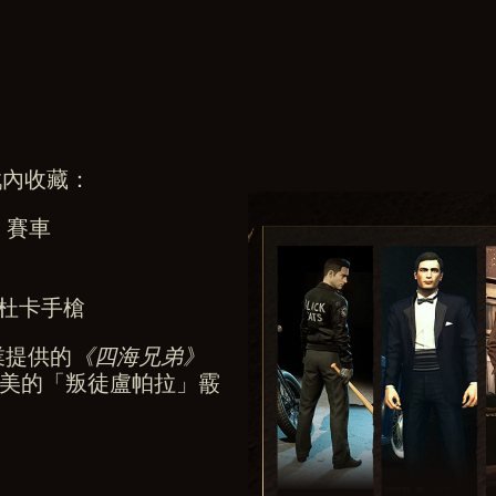
戲內收藏：
」賽車
爾杜卡手槍
業提供的
《四海兄弟》
美的「叛徒盧帕拉」霰
。