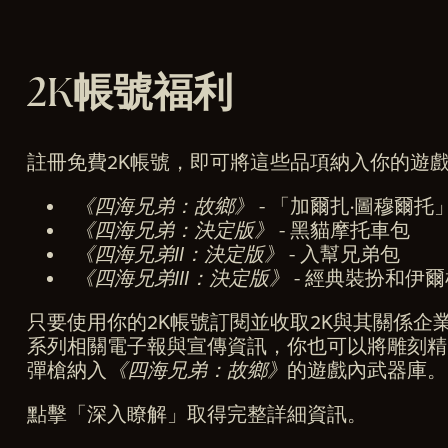
2K帳號福利
註冊免費2K帳號，即可將這些品項納入你的遊
《四海兄弟：故鄉》
- 「加爾扎·圖穆爾托
《四海兄弟：決定版》
- 黑貓摩托車包
《四海兄弟II：決定版》
- 入幫兄弟包
《四海兄弟III：決定版》
- 經典裝扮和伊
只要使用你的2K帳號訂閱並收取2K與其關係企
系列相關電子報與宣傳資訊，你也可以將雕刻精
彈槍納入
《四海兄弟：故鄉》
的遊戲內武器庫
點擊「深入瞭解」取得完整詳細資訊。