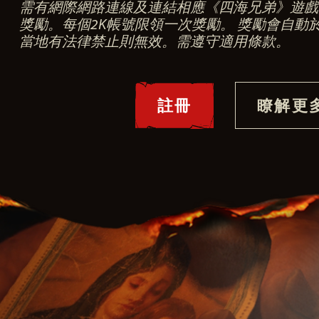
需有網際網路連線及連結相應《四海兄弟》遊戲
獎勵。每個2K帳號限領一次獎勵。 獎勵會自動
當地有法律禁止則無效。需遵守適用條款。
註冊
瞭解更