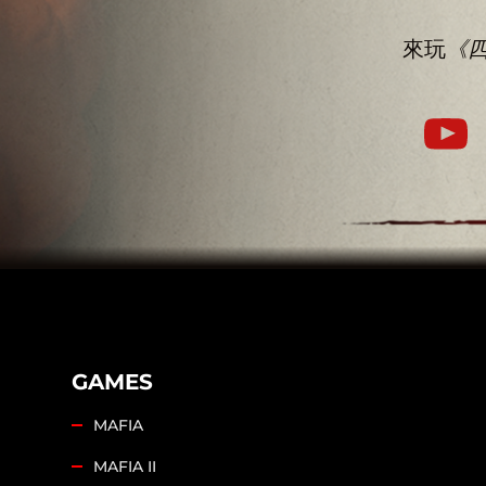
來玩
《
GAMES
MAFIA
MAFIA II