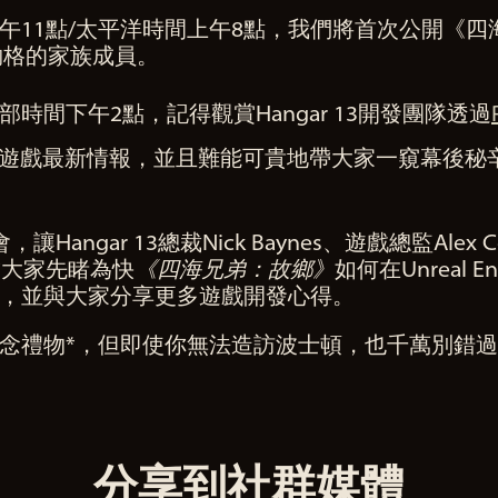
上午11點/太平洋時間上午8點，我們將首次公開《
夠格的家族成員。
時間下午2點，記得觀賞Hangar 13開發團隊透過
遊戲最新情報，並且難能可貴地帶大家一窺幕後秘
談會，讓Hangar 13總裁Nick Baynes、遊戲總監Ale
帶大家先睹為快
《四海兄弟：故鄉》
如何在Unreal
，並與大家分享更多遊戲開發心得。
念禮物*，但即使你無法造訪波士頓，也千萬別錯
分享到社群媒體