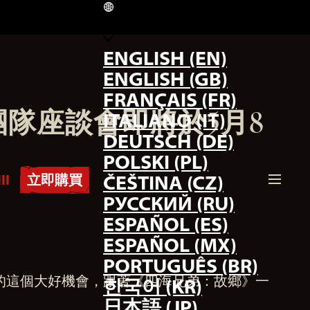
TW
ENGLISH (EN)
ENGLISH (GB)
FRANÇAIS (FR)
隊座談會即將於5月8
ITALIANO (IT)
DEUTSCH (DE)
POLSKI (PL)
II
立即購買
ČEŠTINA (CZ)
РУССКИЙ (RU)
ESPAÑOL (ES)
ESPAÑOL (MX)
PORTUGUÊS (BR)
來的這個大好機會，跟著《四海兄弟：故鄉》一
한국어 (KR)
日本語 (JP)