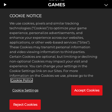
GAMES
COOKIE NOTICE
We use cookies, pixels and similar tracking
technologies (“Cookies”) to optimize your game
experience, personalize advertisements, and
enhance your experience across our websites,
applications, or other web-based services (“Sites”).
These Cookies may transmit personal information
and video viewing information to third parties.
Certain Cookies are optional, but limiting or declining
non-optional Cookies may impact your visit and
©2025 Take-Two Interactive Software, Inc. Published by 2K Games.
experience. You can change your settings in the
Cookie Settings link on our Sites. For more
Разработчик: Hangar 13. Mafia, Take-Two Interactive Software, 2K,
information on the Cookies we use, please go to the
Hangar 13 и их соответствующие логотипы являются торговыми
Cookie Policy
знаками Take-Two Interactive Software, Inc. Все остальные
Cookie Settings
Accept Cookies
торговые знаки являются собственностью соответствующих
владельцев. Все права защищены.
Reject Cookies