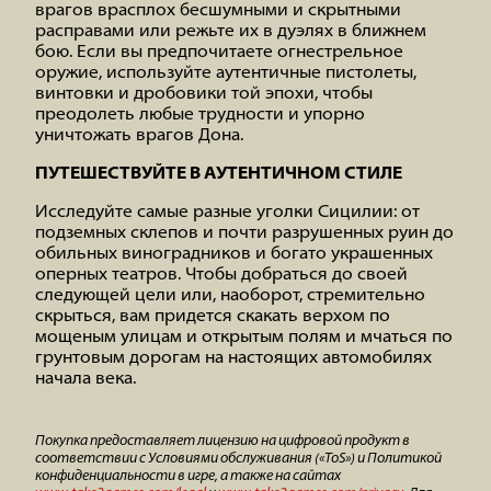
врагов врасплох бесшумными и скрытными
расправами или режьте их в дуэлях в ближнем
бою. Если вы предпочитаете огнестрельное
оружие, используйте аутентичные пистолеты,
винтовки и дробовики той эпохи, чтобы
преодолеть любые трудности и упорно
уничтожать врагов Дона.
ПУТЕШЕСТВУЙТЕ В АУТЕНТИЧНОМ СТИЛЕ
Исследуйте самые разные уголки Сицилии: от
подземных склепов и почти разрушенных руин до
обильных виноградников и богато украшенных
оперных театров. Чтобы добраться до своей
следующей цели или, наоборот, стремительно
скрыться, вам придется скакать верхом по
мощеным улицам и открытым полям и мчаться по
грунтовым дорогам на настоящих автомобилях
начала века.
Покупка предоставляет лицензию на цифровой продукт в
соответствии с Условиями обслуживания («ToS») и Политикой
конфиденциальности в игре, а также на сайтах