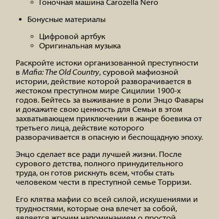
Гоночная машина Carozella Nero
Бонусные материалы
Цифровой артбук
Оригинальная музыка
Раскройте истоки организованной преступности
в
Mafia: The Old Country
, суровой мафиозной
истории, действие которой разворачивается в
жестоком преступном мире Сицилии 1900-х
годов. Бейтесь за выживание в роли Энцо Фавары
и докажите свою ценность для Семьи в этом
захватывающем приключении в жанре боевика от
третьего лица, действие которого
разворачивается в опасную и беспощадную эпоху.
Энцо сделает все ради лучшей жизни. После
сурового детства, полного принудительного
труда, он готов рискнуть всем, чтобы стать
человеком чести в преступной семье Торризи.
Его клятва мафии со всей силой, искушениями и
трудностями, которые она влечет за собой,
является жгучим напоминанием о простой