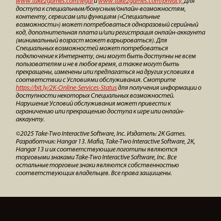
www.take2games.com/legal
и
www.take2games.com/privacy.
Для
доступа к специальным/бонусным/онлайн-возможностям,
контенту, сервисам или функциям («Специальные
возможности») может потребоваться одноразовый серийный
код, дополнительная плата и/или регистрация онлайн-аккаунта
(минимальный возраст может варьироваться). Для
Специальных возможностей может потребоваться
подключение к Интернету, они могут быть доступны не всем
пользователям и не в любое время, а также могут быть
прекращены, изменены или предлагаться на других условиях в
соответствии с Условиями обслуживания. Смотрите
https://bit.ly/2K-Online-Services-Status
для получения информации о
доступности некоторых Специальных возможностей.
Нарушение Условий обслуживания может привести к
ограничению или прекращению доступа к игре или онлайн-
аккаунту.
©2025 Take-Two Interactive Software, Inc. Издатель: 2K Games.
Разработчик: Hangar 13. Mafia, Take-Two Interactive Software, 2K,
Hangar 13 и их соответствующие логотипы являются
торговыми знаками Take-Two Interactive Software, Inc. Все
остальные торговые знаки являются собственностью
соответствующих владельцев. Все права защищены.