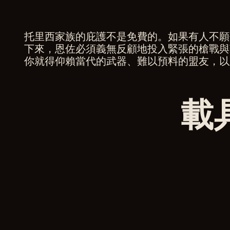
策
，
托里西家族的庇護不是免費的。如果有人不願
A
並
下來，恩佐必須義無反顧地投入緊張的槍戰與
c
同
你就得仰賴當代的武器、難以預料的盟友，以
c
意
e
將
p
資
載
t
料
&
傳
輸
P
至
l
Go
a
ogl
y
e伺
服
點
器
擊
。
「