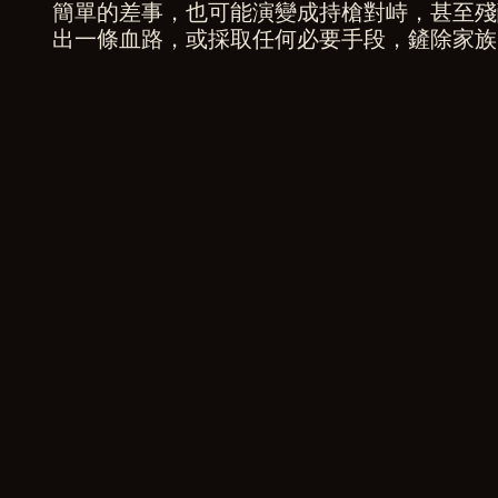
簡單的差事，也可能演變成持槍對峙，甚至殘
c
出一條血路，或採取任何必要手段，鏟除家
c
e
p
t
&
P
l
a
y
點
擊
「
播
放
」