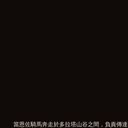
當恩佐騎馬奔走於多拉塔山谷之間，負責傳達
A