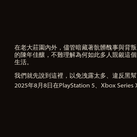
權
政
策
，
在老大莊園內外，儘管暗藏著骯髒醜事與背叛
A
並
的陳年佳釀，不難理解為何如此多人覬覦這個
c
同
生活。
c
意
e
將
我們就先說到這裡，以免洩露太多、違反黑幫
p
資
2025年8月8日在PlayStation 5、Xbox Se
t
料
&
傳
輸
P
至
l
Go
a
ogl
y
e伺