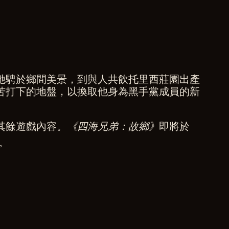
馳騁於鄉間美景，到與人共飲托里西莊園出產
苦打下的地盤，以換取他身為黑手黨成員的新
其餘遊戲內容。
《四海兄弟：故鄉》
即將於
。