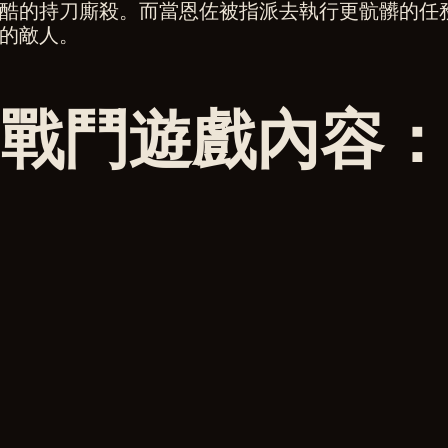
酷的持刀廝殺。而當恩佐被指派去執行更骯髒的任
族的敵人。
戰鬥遊戲內容：