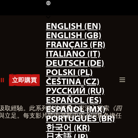
TW
ENGLISH (EN)
ENGLISH (GB)
FRANÇAIS (FR)
ITALIANO (IT)
DEUTSCH (DE)
POLSKI (PL)
II
立即購買
ČEŠTINA (CZ)
РУССКИЙ (RU)
ESPAÑOL (ES)
ESPAÑOL (MX)
汲取經驗。此系列影片將帶大家深入探索
《四
存與立足。每支影片皆由遊戲中的不同角色擔任
PORTUGUÊS (BR)
한국어 (KR)
日本語 (JP)