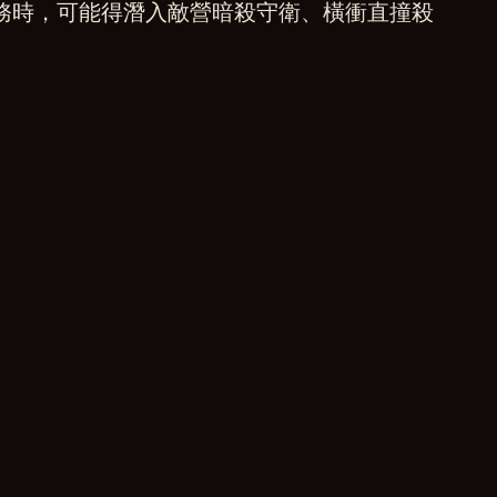
務時，可能得潛入敵營暗殺守衛、橫衝直撞殺