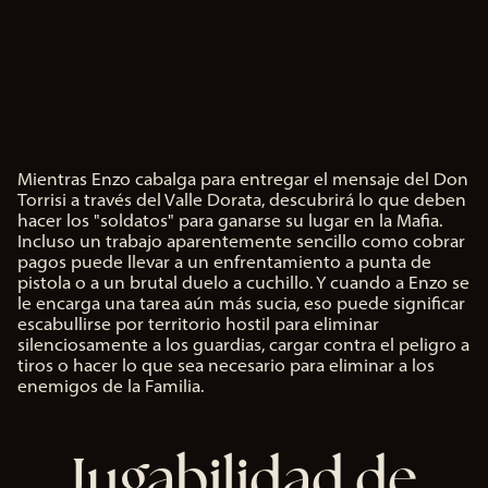
Mientras Enzo cabalga para entregar el mensaje del Don
A
Torrisi a través del Valle Dorata, descubrirá lo que deben
c
hacer los "soldatos" para ganarse su lugar en la Mafia.
c
Incluso un trabajo aparentemente sencillo como cobrar
e
pagos puede llevar a un enfrentamiento a punta de
p
pistola o a un brutal duelo a cuchillo. Y cuando a Enzo se
t
le encarga una tarea aún más sucia, eso puede significar
&
escabullirse por territorio hostil para eliminar
P
silenciosamente a los guardias, cargar contra el peligro a
l
tiros o hacer lo que sea necesario para eliminar a los
a
enemigos de la Familia.
y
Jugabilidad de
Al
hac