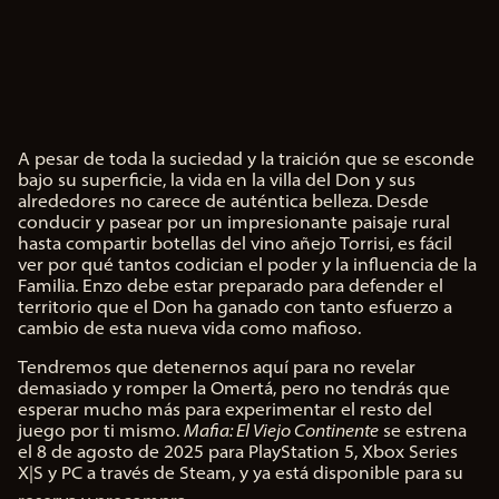
s la
e.
polí
tica
de
priv
A pesar de toda la suciedad y la traición que se esconde
A
aci
bajo su superficie, la vida en la villa del Don y sus
c
alrededores no carece de auténtica belleza. Desde
dad
c
conducir y pasear por un impresionante paisaje rural
e
hasta compartir botellas del vino añejo Torrisi, es fácil
de
p
ver por qué tantos codician el poder y la influencia de la
You
t
Familia. Enzo debe estar preparado para defender el
&
territorio que el Don ha ganado con tanto esfuerzo a
Tub
P
cambio de esta nueva vida como mafioso.
l
e
y
Tendremos que detenernos aquí para no revelar
a
la
demasiado y romper la Omertá, pero no tendrás que
y
tra
esperar mucho más para experimentar el resto del
nsf
juego por ti mismo.
Mafia: El Viejo Continente
se estrena
ere
el 8 de agosto de 2025 para PlayStation 5, Xbox Series
Al
nci
X|S y PC a través de Steam, y ya está disponible para su
hac
a
er