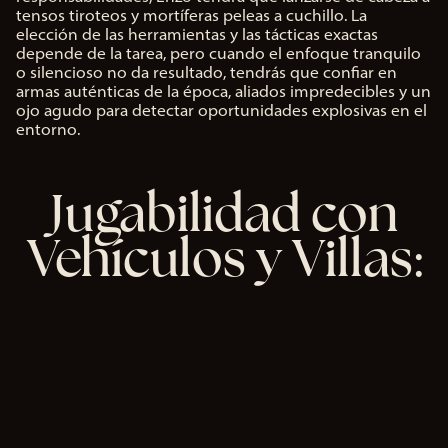
p
tensos tiroteos y mortíferas peleas a cuchillo. La
de
t
elección de las herramientas y las tácticas exactas
You
&
depende de la tarea, pero cuando el enfoque tranquilo
P
o silencioso no da resultado, tendrás que confiar en
Tub
l
armas auténticas de la época, aliados impredecibles y un
a
ojo agudo para detectar oportunidades explosivas en el
e
y
entorno.
y
la
tra
nsf
Al
Jugabilidad con
ere
hac
nci
er
a
Vehículos y Villas:
clic
de
en
dat
«Ac
os a
ept
los
ar y
ser
rep
vid
rod
ore
ucir
s
»,
de
ace
Go
pta
ogl