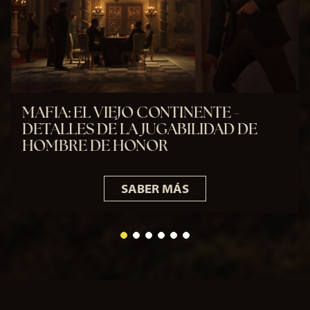
You
Tub
e
y
la
tra
nsf
MAFIA: EL VIEJO CONTINENTE -
ere
DETALLES DE LA JUGABILIDAD DE
nci
HOMBRE DE HONOR
a
de
dat
os a
SABER MÁS
los
ser
vid
ore
s
de
Go
ogl
e.