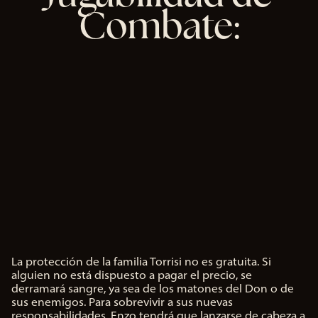
Combate:
er
clic
en
«Ac
ept
ar y
rep
rod
ucir
»,
ace
pta
s la
polí
tica
de
priv
La protección de la familia Torrisi no es gratuita. Si
A
alguien no está dispuesto a pagar el precio, se
c
aci
derramará sangre, ya sea de los matones del Don o de
c
sus enemigos. Para sobrevivir a sus nuevas
dad
e
responsabilidades, Enzo tendrá que lanzarse de cabeza a