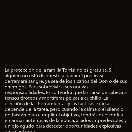
pta
s la
polí
tica
de
priv
aci
dad
La protección de la familia Torrisi no es gratuita. Si
de
A
alguien no está dispuesto a pagar el precio, se
c
You
derramará sangre, ya sea de los sicarios del Don o de sus
c
enemigos. Para sobrevivir a sus nuevas
Tub
e
responsabilidades, Enzo tendrá que lanzarse de cabeza a
p
tensos tiroteos y mortíferas peleas a cuchillo. La
e
y
t
elección de las herramientas y las tácticas exactas
la
&
depende de la tarea, pero cuando la calma o el silencio
tra
P
no bastan para cumplir el objetivo, tendrás que confiar
nsf
l
en armas auténticas de la época, aliados impredecibles y
ere
a
un ojo agudo para detectar oportunidades explosivas
nci
en tu entorno.
y