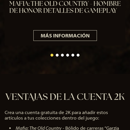
de
MAFIA: THE OLD COUNTRY - HOMBRE
dat
DE HONOR DETALLES DE GAMEPLAY
os a
los
ser
vid
ore
MÁS INFORMACIÓN
s
de
Go
ogl
e.
VENTAJAS DE LA CUENTA 2K
Crea una cuenta gratuita de 2K para añadir estos
artículos a tus colecciones dentro del juego:
Mafia: The Old Country
- Bólido de carreras “Garzia