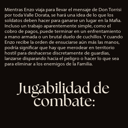
Mientras Enzo viaja para llevar el mensaje de Don Torrisi
A
por toda Valle Dorata, se hará una idea de lo que los
c
soldatos deben hacer para ganarse un lugar en la Mafia.
c
Incluso un trabajo aparentemente simple, como el
e
cobro de pagos, puede terminar en un enfrentamiento
p
a mano armada o un brutal duelo de cuchillos. Y cuando
t
Enzo recibe la orden de ensuciarse aún más las manos,
&
podría significar que hay que merodear en territorio
P
hostil para deshacerse discretamente de guardias,
l
lanzarse disparando hacia el peligro o hacer lo que sea
a
para eliminar a los enemigos de la Familia.
y
Jugabilidad de
Al
hac
combate:
er
clic
en
jug
ar,
ace