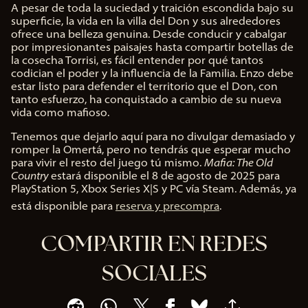
A pesar de toda la suciedad y traición escondida bajo su
A
You
superficie, la vida en la villa del Don y sus alrededores
c
ofrece una belleza genuina. Desde conducir y cabalgar
Tub
c
por impresionantes paisajes hasta compartir botellas de
e
la cosecha Torrisi, es fácil entender por qué tantos
e
y
p
codician el poder y la influencia de la Familia. Enzo debe
la
t
estar listo para defender el territorio que el Don, con
tra
&
tanto esfuerzo, ha conquistado a cambio de su nueva
nsf
P
vida como mafioso.
ere
l
nci
Tenemos que dejarlo aquí para no divulgar demasiado y
a
a
romper la Omertá, pero no tendrás que esperar mucho
y
de
para vivir el resto del juego tú mismo.
Mafia: The Old
dat
Country
estará disponible el 8 de agosto de 2025 para
os a
PlayStation 5, Xbox Series X|S y PC vía Steam. Además, ya
Al
los
hac
está disponible para
reserva y precompra
.
ser
er
vid
clic
COMPARTIR EN REDES
ore
en
s
jug
de
SOCIALES
ar,
Go
ace
ogl
pta
e.
s la