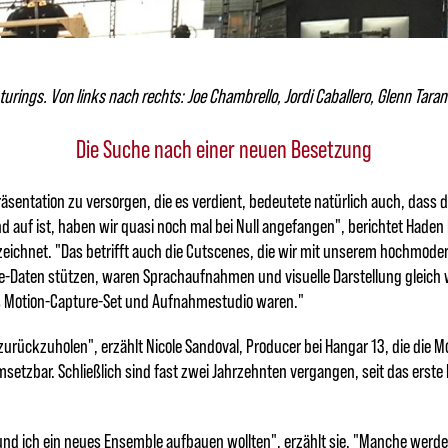
pturings. Von links nach rechts: Joe Chambrello, Jordi Caballero, Glenn Tar
Die Suche nach einer neuen Besetzung
räsentation zu versorgen, die es verdient, bedeutete natürlich auch, dass
d auf ist, haben wir quasi noch mal bei Null angefangen", berichtet Haden
 zeichnet. "Das betrifft auch die Cutscenes, die wir mit unserem hochmo
-Daten stützen, waren Sprachaufnahmen und visuelle Darstellung gleich wic
as Motion-Capture-Set und Aufnahmestudio waren."
r zurückzuholen", erzählt Nicole Sandoval, Producer bei Hangar 13, die di
msetzbar. Schließlich sind fast zwei Jahrzehnten vergangen, seit das erste 
und ich ein neues Ensemble aufbauen wollten", erzählt sie. "Manche werde