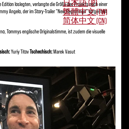
日本語 (JP)
 Edition loslegten, verlangte die Größe des Projekts nach einer
繁體中文 (TW)
mmy Angelo, der im Story-Trailer "New Beginnings" vorgestellt
简体中文 (CN)
orno, Tommys englische Originalstimme, ist zudem die visuelle
sisch:
Yuriy Titov
Tschechisch:
Marek Vasut