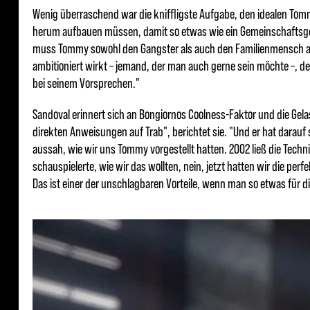
Wenig überraschend war die kniffligste Aufgabe, den idealen Tommy 
herum aufbauen müssen, damit so etwas wie ein Gemeinschaftsgef
muss Tommy sowohl den Gangster als auch den Familienmensch abne
ambitioniert wirkt – jemand, der man auch gerne sein möchte –, 
bei seinem Vorsprechen."
Sandoval erinnert sich an Bongiornos Coolness-Faktor und die Gel
direkten Anweisungen auf Trab", berichtet sie. "Und er hat darauf s
aussah, wie wir uns Tommy vorgestellt hatten. 2002 ließ die Techni
schauspielerte, wie wir das wollten, nein, jetzt hatten wir die per
Das ist einer der unschlagbaren Vorteile, wenn man so etwas für d