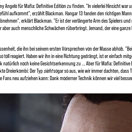
Angelo für Mafia: Definitive Edition zu finden. "In vielerlei Hinsicht war 
ühl aufkommt", erzählt Blackman. Hangar 13 fanden den richtigen Mann i
hmen", erklärt Blackman. "Er ist der verlängerte Arm des Spielers und 
der aber auch menschliche Schwächen rüberbringt. Jemand, der eine ganze
assenheit, die ihn bei seinem ersten Vorsprechen von der Masse abhob. "B
o toll reagiert. Haben wir ihn in eine Richtung gedrängt, ist er einfach mi
k natürlich noch keine Gesichtserkennung zu ... Aber für Mafia: Definitive
fekte Dreierkombi: Der Typ
sieht
sogar so aus, wie wir immer dachten, dass 
ie Fans neu aufziehen kann: Dank moderner Technik können wir viel besser