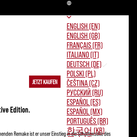
DE
ENGLISH (EN)
ENGLISH (GB)
FRANÇAIS (FR)
ITALIANO (IT)
DEUTSCH (DE)
POLSKI (PL)
ČEŠTINA (CZ)
 OLD COUNTRY
JETZT KAUFEN
РУССКИЙ (RU)
ESPAÑOL (ES)
ive Edition.
ESPAÑOL (MX)
PORTUGUÊS (BR)
한국어 (KR)
henden Remake ist er unser Einstieg in die Schattenseite des