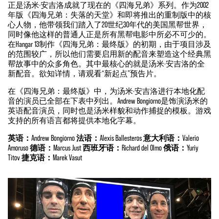
正是汤米·安吉洛成就了现在的《四海兄弟》系列。作为2002
年版《四海兄弟：失落的天堂》和即将推出的重制版中的核
心人物，他带领我们踏入了20世纪30年代的美国黑帮世界，
同时像他这样的普通人正是所有黑帮电影中所必不可少的。
在Hangar 13制作《四海兄弟：最终版》的初期，由于项目涉及
的范围较广，所以他们需要启用新的配音来塑造这个经典黑
帮故事中的众多角色。其中最核心的就是汤米·安吉洛的全
新配音。欲知详情，请观看“新起点”预告片。
在《四海兄弟：最终版》中，为汤米·安吉洛进行本地化配
音的演员已全部在下表中列出。Andrew Bongiorno是饰演汤米的
英语配音演员，同时也是汤米样貌和动作捕捉的模板。游戏
支持的所有语言都将提供本地化字幕。
英语：
Andrew Bongiorno
法语：
Alexis Ballesteros
意大利语：
Valerio
Amoruso
德语：
Marcus Just
西班牙语：
Richard del Olmo
俄语：
Yuriy
Titov
捷克语：
Marek Vasut