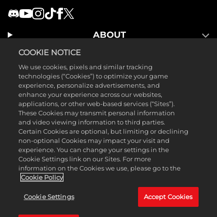
ABOUT
LEGAL
COOKIE NOTICE
GAMES
We use cookies, pixels and similar tracking
technologies (“Cookies”) to optimize your game
experience, personalize advertisements, and
enhance your experience across our websites,
applications, or other web-based services (“Sites”).
These Cookies may transmit personal information
and video viewing information to third parties.
Certain Cookies are optional, but limiting or declining
non-optional Cookies may impact your visit and
experience. You can change your settings in the
Cookie Settings link on our Sites. For more
information on the Cookies we use, please go to the
©2026 Take-Two Interactive Software Inc.。由2K Games发行。由
Cookie Policy
Hangar 13开发。Mafia、Take-Two Interactive Software、2K、Hangar
Cookie Settings
Accept Cookies
13均为Take-Two Interactive Software, Inc.的商标。所有其他商标均为其各
自所有者的财产。版权所有。