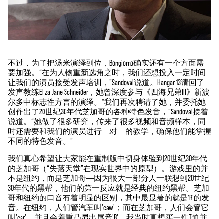
不过，为了把汤米演绎到位，Bongiorno确实还有一个方面需
要加强。“在为人物重新选角之时，我们还想投入一定时间
让我们的演员接受发声培训，”Sandoval说道。Hangar 13请回了
发声教练Eliza Jane Schneider，她曾深度参与《四海兄弟III》新波
尔多中标志性方言的演绎。“我们再次聘请了她，并委托她
创作出了20世纪30年代芝加哥的各种特色发音，”Sandoval接着
说道。“她做了很多研究，传来了很多视频和音频样本，同
时还需要和我们的演员进行一对一的教学，确保他们能掌握
不同的特色发音。”
我们真心希望让大家能在重制版中切身体验到20世纪30年代
的芝加哥（“失落天堂”在现实世界中的原型）。游戏里的并
不是纽约，而是芝加哥——因为很大一部分人一联想到20世纪
30年代的黑帮，他们的第一反应就是经典的纽约黑帮。芝加
哥和纽约的口音有着明显的区别，其中最显著的就是'R'的发
音。在纽约，人们管汽车叫'caw'；而在芝加哥，人们会管它
叫'car'，并且会着重凸显出尾音'R'。我当时真想买一件T恤并