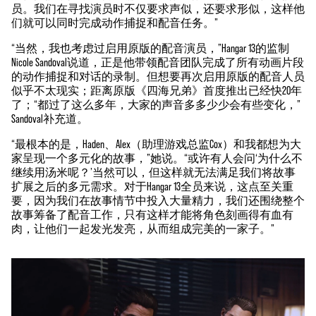
员。我们在寻找演员时不仅要求声似，还要求形似，这样他
们就可以同时完成动作捕捉和配音任务。”
“当然，我也考虑过启用原版的配音演员，”Hangar 13的监制
Nicole Sandoval说道，正是他带领配音团队完成了所有动画片段
的动作捕捉和对话的录制。但想要再次启用原版的配音人员
似乎不太现实；距离原版《四海兄弟》首度推出已经快20年
了；“都过了这么多年，大家的声音多多少少会有些变化，”
Sandoval补充道。
“最根本的是，Haden、Alex（助理游戏总监Cox）和我都想为大
家呈现一个多元化的故事，”她说。“或许有人会问‘为什么不
继续用汤米呢？’当然可以，但这样就无法满足我们将故事
扩展之后的多元需求。对于Hangar 13全员来说，这点至关重
要，因为我们在故事情节中投入大量精力，我们还围绕整个
故事筹备了配音工作，只有这样才能将角色刻画得有血有
肉，让他们一起发光发亮，从而组成完美的一家子。”