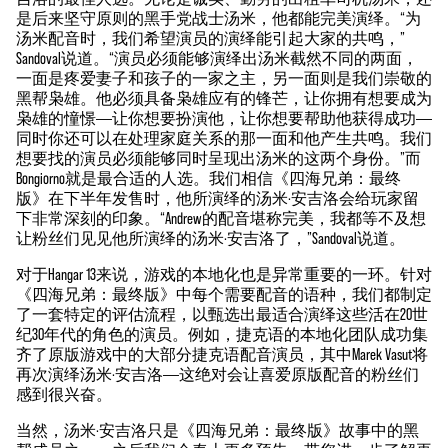
是后来坚守原则的黑手党战士汤米，他都能完美演绎。“为
汤米配音时，我们希望演员的演绎能引起大家的共鸣，”
Sandoval说道。“演员必须能够演绎出汤米截然不同的两面，
一面是疼爱妻子和孩子的一家之主，另一面则是我们崇敬的
黑帮枭雄。他必须具备枭雄应有的锋芒，让你拥有想要成为
枭雄的憧憬——让你想要扮演他，让你想要帮助他获得成功——
同时你还可以在处理家庭关系的那一面和他产生共鸣。我们
想要找的演员必须能够同时呈现出汤米的这两个身份。”而
Bongiorno就是最合适的人选。我们相信《四海兄弟：最终
版》在下半年发售时，他所演绎的汤米·安吉洛会给玩家留
下非常深刻的印象。“Andrew的配音堪称完美，我都等不及想
让粉丝们见见他所演绎的汤米·安吉洛了，”Sandoval说道。
对于Hangar 13来说，游戏的本地化也是异常重要的一环。针对
《四海兄弟：最终版》中每个需要配音的语种，我们都制定
了一套特定的评估流程，以甄选出最适合演绎这些活在20世
纪30年代的角色的演员。例如，捷克语的本地化团队成功集
齐了原版游戏中的大部分捷克语配音演员，其中Marek Vasut将
再次演绎汤米·安吉洛——这绝对会让喜爱原版配音的粉丝们
感到很兴奋。
当然，汤米·安吉洛只是《四海兄弟：最终版》故事中的黑