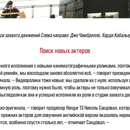
записи захвата движений Слева направо: Джо Чамбрелло, Хорди Кабаль
Поиск новых актеров
ственного исполнения с новыми кинематографичными роликами, поэтом
енный ремейк, мы воссоздали заново абсолютно всё, — говорит презид
ала. — Видеоролики тоже новые: мы сделали их с нуля, используя
мную роль, поэтому нужно было, чтобы актеры не только озвучивали
выглядели
как они и успешно исполняли их роли в студии захвата д
из оригинала, — говорит продюсер Hangar 13 Николь Сандовал, кото
 прежних актеров для озвучения английской версии оказалось нере
тся, особенно спустя столько лет, — отмечает Сандовал. —