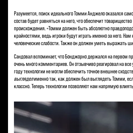
Разумеется, поиск идеального Томми Анджело оказался самой 
состав будет равняться на него, что обеспечит товарищество
происхождения. «Томми должен быть абсолютно правдоподоб
крайностями, ведь игроки будут играть именно за него. Нам
человеческие слабости. Также он должен уметь выражать ш
Сандовал вспоминает, что Бонджорно держался на первом пр
очень много комментариев. Он отзывчиво реагировал на все у
году технологии не могли обеспечить точное внешнее сходство…
выглядел
именно так, как должен был выглядеть Томми, есл
классно. Теперь технологии позволяют нам напрямую влиять 