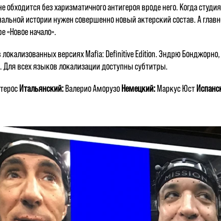
обходится без харизматичного антигероя вроде него. Когда студия H
минальной истории нужен совершенно новый актерский состав. А глав
 «Новое начало».
окализованных версиях Mafia: Definitive Edition. Эндрю Бонджорн
. Для всех языков локализации доступны субтитры.
стерос
Итальянский:
Валерио Аморузо
Немецкий:
Маркус Юст
Испанс