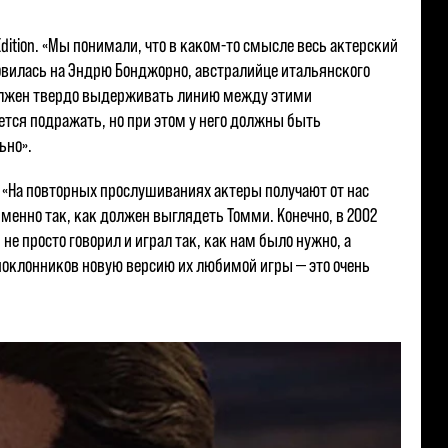
Edition. «Мы понимали, что в каком-то смысле весь актерский
тановилась на Эндрю Бонджорно, австралийце итальянского
должен твердо выдерживать линию между этими
чется подражать, но при этом у него должны быть
ьно».
: «На повторных прослушиваниях актеры получают от нас
именно так, как должен выглядеть Томми. Конечно, в 2002
 не просто говорил и играл так, как нам было нужно, а
 поклонников новую версию их любимой игры — это очень