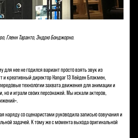
еро, Гленн Таранто, Эндрю Бонджорно.
у для нее не годился вариант просто взять звук из
ент и креативный директор Hangar 13 Хейден Блэкмен,
 передовые технологии захвата движения для анимации и
, но и играли своих персонажей. Мы искали актеров,
вижений».
рая наряду со сценаристами руководила записью озвучания и
альной задачей. К тому же с момента выхода оригинальной