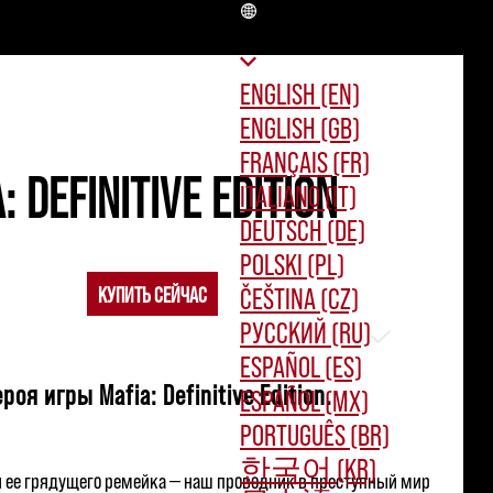
RU
ENGLISH (EN)
ENGLISH (GB)
FRANÇAIS (FR)
DEFINITIVE EDITION
ITALIANO (IT)
DEUTSCH (DE)
POLSKI (PL)
ČEŠTINA (CZ)
LD COUNTRY
КУПИТЬ СЕЙЧАС
РУССКИЙ (RU)
ESPAÑOL (ES)
я игры Mafia: Definitive Edition.
ESPAÑOL (MX)
PORTUGUÊS (BR)
한국어 (KR)
да и ее грядущего ремейка — наш проводник в преступный мир