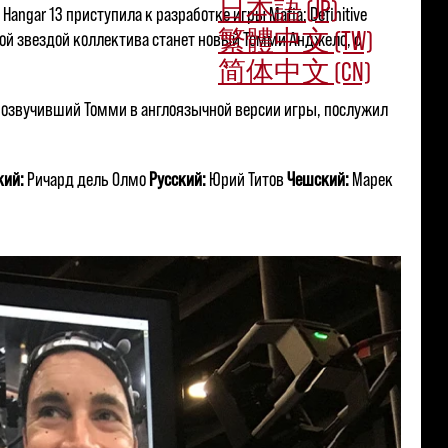
日本語 (JP)
angar 13 приступила к разработке игры Mafia: Definitive
繁體中文 (TW)
ной звездой коллектива станет новый Томми Анджело, с
简体中文 (CN)
о, озвучивший Томми в англоязычной версии игры, послужил
кий:
Ричард дель Олмо
Русский:
Юрий Титов
Чешский:
Марек