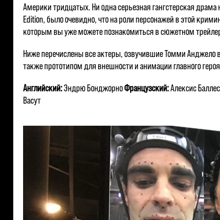
Америки тридцатых. Ни одна серьезная гангстерская драма не 
Edition, было очевидно, что на роли персонажей в этой кри
которым вы уже можете познакомиться в сюжетном трейлере
Ниже перечислены все актеры, озвучившие Томми Анджело в л
также прототипом для внешности и анимации главного героя
Английский:
Эндрю Бонджорно
Французский:
Алексис Балле
Васут