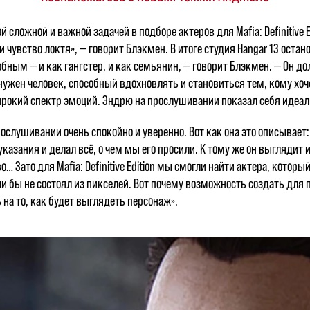
сложной и важной задачей в подборе актеров для Mafia: Definitive 
 и чувство локтя», — говорит Блэкмен. В итоге студия Hangar 13 ос
ным — и как гангстер, и как семьянин, — говорит Блэкмен. — Он 
 нужен человек, способный вдохновлять и становиться тем, кому хо
ирокий спектр эмоций. Эндрю на прослушивании показал себя идеал
ослушивании очень спокойно и уверенно. Вот как она это описывает
казания и делал всё, о чем мы его просили. К тому же он выглядит 
 Зато для Mafia: Definitive Edition мы смогли найти актера, который
и бы не состоял из пикселей. Вот почему возможность создать для
на то, как будет выглядеть персонаж».