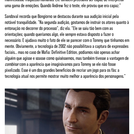
uma gama de emoções. Quando Andrew fez o teste, ele provou que era capaz."
Sandoval recorda que Bongiorno se destacou durante sua audição inicial pela
notável tranquilidade. "Na segunda audição, gostamos de instruir os atores quanto à
entonação no decorrer do processo", diz ela. "Ele se saiu tão bem com as
orientações; quando queríamos algo, ele sempre estava disposto a fazer o
necessário. E ajudava muito o fato de ele se parecer com o Tommy que tínhamos em
mente. Obviamente, a tecnologia de 2002 não possibilitava a captura de expressões
faciais… mas no caso de Mafia: Definitive Edition, podíamos não apenas achar
alguém que agisse e soasse como quiséssemos, mas também tivesse a vantagem de
combinar
com a aparência que imaginávamos para Tommy se ele não fosse
pixelizado. Esse é um dos grandes benefícios de recriar um jogo para os fãs: a
tecnologia atual nos permite mostrar muito melhor a aparência dos personagens."