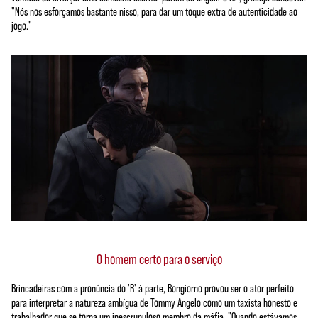
"Nós nos esforçamos bastante nisso, para dar um toque extra de autenticidade ao
jogo."
O homem certo para o serviço
Brincadeiras com a pronúncia do 'R' à parte, Bongiorno provou ser o ator perfeito
para interpretar a natureza ambígua de Tommy Angelo como um taxista honesto e
trabalhador que se torna um inescrupuloso membro da máfia. "Quando estávamos