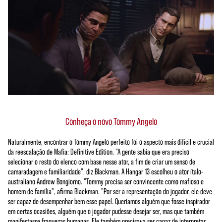
Conheça o novo Tommy Angelo
Naturalmente, encontrar o Tommy Angelo perfeito foi o aspecto mais difícil e crucial
da reescalação de Mafia: Definitive Edition. "A gente sabia que era preciso
selecionar o resto do elenco com base nesse ator, a fim de criar um senso de
camaradagem e familiaridade", diz Blackman. A Hangar 13 escolheu o ator ítalo-
australiano Andrew Bongiorno. "Tommy precisa ser convincente como mafioso e
homem de família", afirma Blackman. "Por ser a representação do jogador, ele deve
ser capaz de desempenhar bem esse papel. Queríamos alguém que fosse inspirador
em certas ocasiões, alguém que o jogador pudesse desejar ser, mas que também
manifestasse fraquezas humanas. Ele também precisava ser capaz de interpretar