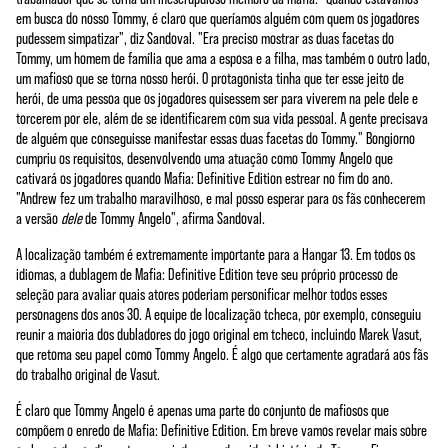
em busca do nosso Tommy, é claro que queríamos alguém com quem os jogadores
pudessem simpatizar", diz Sandoval. "Era preciso mostrar as duas facetas do
Tommy, um homem de família que ama a esposa e a filha, mas também o outro lado,
um mafioso que se torna nosso herói. O protagonista tinha que ter esse jeito de
herói, de uma pessoa que os jogadores quisessem ser para viverem na pele dele e
torcerem por ele, além de se identificarem com sua vida pessoal. A gente precisava
de alguém que conseguisse manifestar essas duas facetas do Tommy." Bongiorno
cumpriu os requisitos, desenvolvendo uma atuação como Tommy Angelo que
cativará os jogadores quando Mafia: Definitive Edition estrear no fim do ano.
"Andrew fez um trabalho maravilhoso, e mal posso esperar para os fãs conhecerem
a versão
dele
de Tommy Angelo", afirma Sandoval.
A localização também é extremamente importante para a Hangar 13. Em todos os
idiomas, a dublagem de Mafia: Definitive Edition teve seu próprio processo de
seleção para avaliar quais atores poderiam personificar melhor todos esses
personagens dos anos 30. A equipe de localização tcheca, por exemplo, conseguiu
reunir a maioria dos dubladores do jogo original em tcheco, incluindo Marek Vasut,
que retoma seu papel como Tommy Angelo. É algo que certamente agradará aos fãs
do trabalho original de Vasut.
É claro que Tommy Angelo é apenas uma parte do conjunto de mafiosos que
compõem o enredo de Mafia: Definitive Edition. Em breve vamos revelar mais sobre