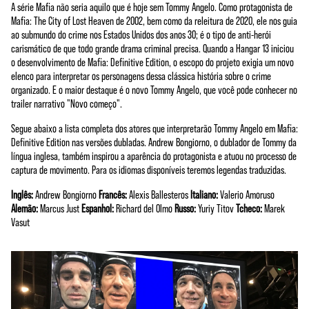
A série Mafia não seria aquilo que é hoje sem Tommy Angelo. Como protagonista de
Mafia: The City of Lost Heaven de 2002, bem como da releitura de 2020, ele nos guia
ao submundo do crime nos Estados Unidos dos anos 30; é o tipo de anti-herói
carismático de que todo grande drama criminal precisa. Quando a Hangar 13 iniciou
o desenvolvimento de Mafia: Definitive Edition, o escopo do projeto exigia um novo
elenco para interpretar os personagens dessa clássica história sobre o crime
organizado. E o maior destaque é o novo Tommy Angelo, que você pode conhecer no
trailer narrativo "Novo começo".
Segue abaixo a lista completa dos atores que interpretarão Tommy Angelo em Mafia:
Definitive Edition nas versões dubladas. Andrew Bongiorno, o dublador de Tommy da
língua inglesa, também inspirou a aparência do protagonista e atuou no processo de
captura de movimento. Para os idiomas disponíveis teremos legendas traduzidas.
Inglês:
Andrew Bongiorno
Francês:
Alexis Ballesteros
Italiano:
Valerio Amoruso
Alemão:
Marcus Just
Espanhol:
Richard del Olmo
Russo:
Yuriy Titov
Tcheco:
Marek
Vasut