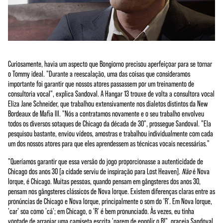
Curiosamente, havia um aspecto que Bongiorno precisou aperfeiçoar para se tornar
o Tommy ideal. "Durante a reescalação, uma das coisas que consideramos
importante foi garantir que nossos atores passassem por um treinamento de
consultoria vocal", explica Sandoval. A Hangar 13 trouxe de volta a consultora vocal
Eliza Jane Schneider, que trabalhou extensivamente nos dialetos distintos da New
Bordeaux de Mafia III. "Nós a contratamos novamente e o seu trabalho envolveu
todos os diversos sotaques de Chicago da década de 30", prossegue Sandoval. "Ela
pesquisou bastante, enviou vídeos, amostras e trabalhou individualmente com cada
um dos nossos atores para que eles aprendessem as técnicas vocais necessárias."
"Queríamos garantir que essa versão do jogo proporcionasse a autenticidade de
Chicago dos anos 30 [a cidade serviu de inspiração para Lost Heaven].
Não
é Nova
Iorque, é Chicago. Muitas pessoas, quando pensam em gângsteres dos anos 30,
pensam nos gângsteres clássicos de Nova Iorque. Existem diferenças claras entre as
pronúncias de Chicago e Nova Iorque, principalmente o som do 'R'. Em Nova Iorque,
'car' soa como 'cá'; em Chicago, o 'R' é bem pronunciado. Às vezes, eu tinha
vontade de arranjar uma camiseta escrita 'parem de engolir o R!", graceja Sandoval.