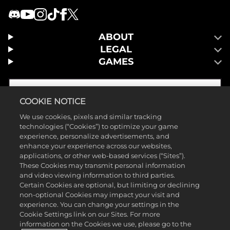
ABOUT
LEGAL
GAMES
COOKIE NOTICE
We use cookies, pixels and similar tracking
technologies (“Cookies”) to optimize your game
experience, personalize advertisements, and
enhance your experience across our websites,
applications, or other web-based services (“Sites”).
These Cookies may transmit personal information
and video viewing information to third parties.
Certain Cookies are optional, but limiting or declining
non-optional Cookies may impact your visit and
©2026 Take-Two Interactive Software, Inc. Publicado por 2K Games.
experience. You can change your settings in the
Cookie Settings link on our Sites. For more
Desenvolvido por Hangar 13. Mafia, Take-Two Interactive Software,
information on the Cookies we use, please go to the
2K, Hangar 13 e seus logotipos são marcas comerciais da Take-Two