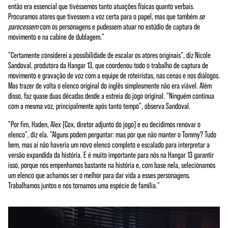
então era essencial que tivéssemos tanto atuações físicas quanto verbais.
Procuramos atores que tivessem a voz certa para o papel, mas que também
se
parecessem
com os personagens e pudessem atuar no estúdio de captura de
movimento e na cabine de dublagem."
"Certamente considerei a possibilidade de escalar os atores originais", diz Nicole
Sandoval, produtora da Hangar 13, que coordenou todo o trabalho de captura de
movimento e gravação de voz com a equipe de roteiristas, nas cenas e nos diálogos.
Mas trazer de volta o elenco original do inglês simplesmente não era viável. Além
disso, faz quase duas décadas desde a estreia do jogo original. "Ninguém continua
com a mesma voz, principalmente após tanto tempo", observa Sandoval.
"Por fim, Haden, Alex [Cox, diretor adjunto do jogo] e eu decidimos renovar o
elenco", diz ela. "Alguns podem perguntar: mas por que não manter o Tommy? Tudo
bem, mas aí não haveria um novo elenco completo e escalado para interpretar a
versão expandida da história. E é muito importante para nós na Hangar 13 garantir
isso, porque nos empenhamos bastante na história e, com base nela, selecionamos
um elenco que achamos ser o melhor para dar vida a esses personagens.
Trabalhamos juntos e nos tornamos uma espécie de família."