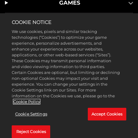
GAMES
COOKIE NOTICE
We use cookies, pixels and similar tracking
technologies (“Cookies”) to optimize your game
experience, personalize advertisements, and
enhance your experience across our websites,
applications, or other web-based services (“Sites”).
These Cookies may transmit personal information
and video viewing information to third parties.
Certain Cookies are optional, but limiting or declining
non-optional Cookies may impact your visit and
©2025 Take-Two Interactive Software Inc. Publicado por 2K Games.
experience. You can change your settings in the
Cookie Settings link on our Sites. For more
Desarrollado por Hangar 13. Mafia, Take-Two Interactive Software, 2K,
information on the Cookies we use, please go to the
Hangar 13 y sus respectivos logos son marcas comerciales de Take-
Cookie Policy
Two Interactive Software, Inc. Todas las demás marcas y marcas
Cookie Settings
Accept Cookies
comerciales pertenecen a sus respectivos propietarios. Todos los
derechos reservados.
Reject Cookies