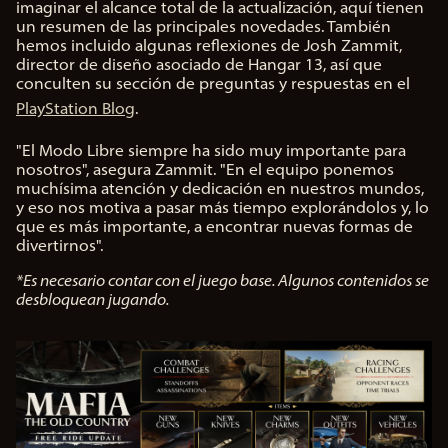
imaginar el alcance total de la actualización, aquí tienen
y
un resumen de las principales novedades. También
hemos incluido algunas reflexiones de Josh Zammit,
director de diseño asociado de Hangar 13, así que
Al
conculten su sección de preguntas y respuestas en el
hac
er
PlayStation Blog
.
clic
en
"El Modo Libre siempre ha sido muy importante para
jug
nosotros", asegura Zammit. "En el equipo ponemos
ar,
muchísima atención y dedicación en nuestros mundos,
ace
y eso nos motiva a pasar más tiempo explorándolos y, lo
pta
que es más importante, a encontrar nuevas formas de
s la
divertirnos".
polí
*Es necesario contar con el juego base. Algunos contenidos se
tica
desbloquean jugando.
de
priv
aci
dad