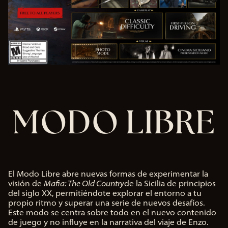
de
You
Tub
e
y
la
tra
nsf
ere
nci
MODO LIBRE
a
de
dat
os a
los
ser
vid
El Modo Libre abre nuevas formas de experimentar la
ore
visión de
Mafia: The Old Country
de la Sicilia de principios
s
del siglo XX, permitiéndote explorar el entorno a tu
de
propio ritmo y superar una serie de nuevos desafíos.
Go
Este modo se centra sobre todo en el nuevo contenido
ogl
de juego y no influye en la narrativa del viaje de Enzo.