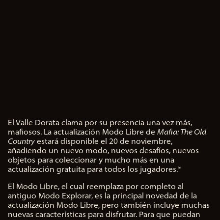
El Valle Dorata clama por su presencia una vez más,
A
mafiosos. La actualización Modo Libre de
Mafia: The Old
c
Country
estará disponible el 20 de noviembre,
c
añadiendo un nuevo modo, nuevos desafíos, nuevos
e
objetos para coleccionar y mucho más en una
p
actualización gratuita para todos los jugadores.*
t
&
El Modo Libre, el cual reemplaza por completo al
antiguo Modo Explorar, es la principal novedad de la
P
actualización Modo Libre, pero también incluye muchas
l
nuevas características para disfrutar. Para que puedan
a