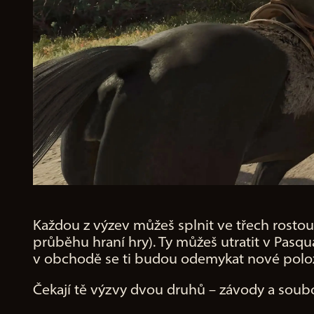
Každou z výzev můžeš splnit ve třech rostouc
průběhu hraní hry). Ty můžeš utratit v Pas
v obchodě se ti budou odemykat nové položky
Čekají tě výzvy dvou druhů – závody a soubo