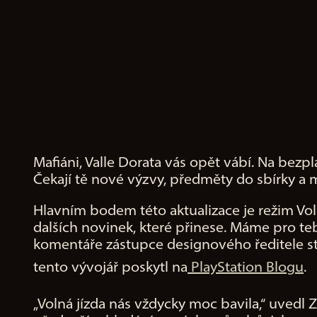
Mafiáni, Valle Dorata vás opět vábí. Na bezpl
A
Čekají tě nové výzvy, předměty do sbírky a 
c
c
Hlavním bodem této aktualizace je režim Voln
e
dalších novinek, které přinese. Máme pro te
p
komentáře zástupce designového ředitele st
t
tento vývojář poskytl na
PlayStation Blogu
.
&
P
„Volná jízda nás vždycky moc bavila,“ uvedl 
l