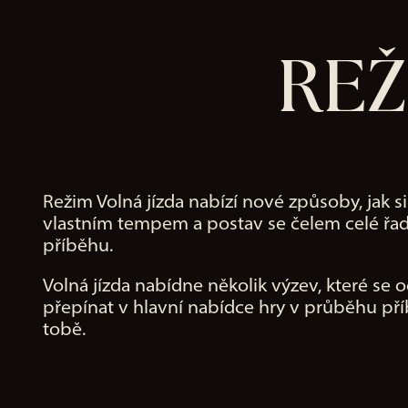
a
to
REŽ
Go
ogl
e
ser
ver
s.
Režim Volná jízda nabízí nové způsoby, jak s
vlastním tempem a postav se čelem celé řad
příběhu.
Volná jízda nabídne několik výzev, které s
přepínat v hlavní nabídce hry v průběhu pří
tobě.