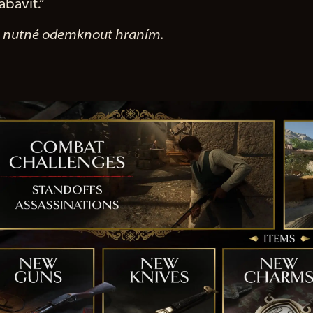
bavit.“
je nutné odemknout hraním.