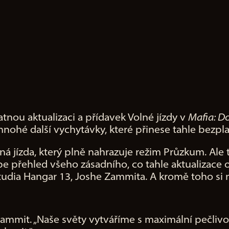
atnou aktualizaci a přídavek Volné jízdy v
Mafia: D
mnohé další vychytávky, které přinese tahle bezpla
á jízda, který plně nahrazuje režim Průzkum. Ale t
be přehled všeho zásadního, co tahle aktualizace
udia Hangar 13, Joshe Zammita. A kromě toho si m
Zammit. „Naše světy vytváříme s maximální pečlivos