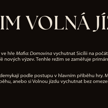
IM VOLNÁ J
i ve hře
Mafia: Domovina
vychutnat Sicílii na počát
ě nových výzev. Tenhle režim se zaměřuje primárn
e odemykají podle postupu v hlavním příběhu hry.
běhu, anebo si Volnou jízdu vychutnat bez omezení