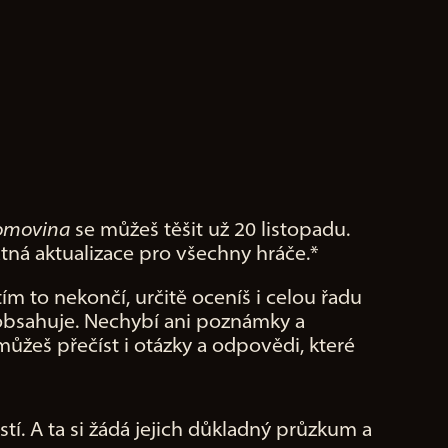
omovina
se můžeš těšit už 20 listopadu.
tná aktualizace pro všechny hráče.*
ím to nekončí, určitě oceníš i celou řadu
 obsahuje. Nechybí ani poznámky a
ůžeš přečíst i otázky a odpovědi, které
tí. A ta si žádá jejich důkladný průzkum a