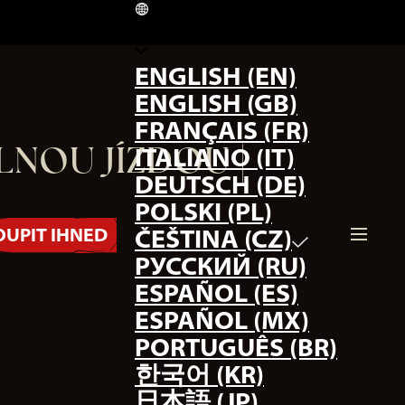
CZ
ENGLISH (EN)
ENGLISH (GB)
FRANÇAIS (FR)
LNOU JÍZDOU |
ITALIANO (IT)
DEUTSCH (DE)
POLSKI (PL)
OUPIT IHNED
ČEŠTINA (CZ)
РУССКИЙ (RU)
ESPAÑOL (ES)
ESPAÑOL (MX)
PORTUGUÊS (BR)
한국어 (KR)
日本語 (JP)