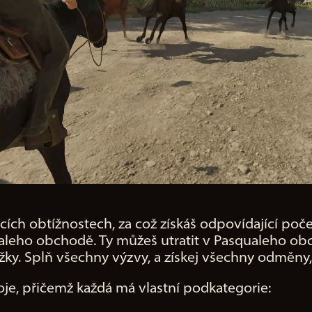
ích obtížnostech, za což získáš odpovídající počet
qualeho obchodě. Ty můžeš utratit v Pasqualeho o
. Splň všechny výzvy, a získej všechny odměny, kt
je, přičemž každá má vlastní podkategorie: