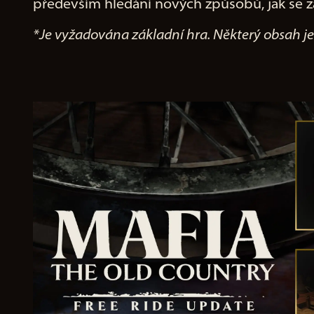
především hledání nových způsobů, jak se za
a
y
*Je vyžadována základní hra. Některý obsah 
By
clic
kin
g
pla
y,
yo
u
agr
ee
to
Yo
uT