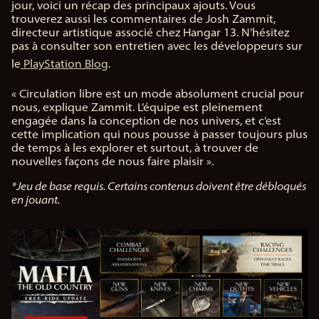
jour, voici un récap des principaux ajouts. Vous
y
trouverez aussi les commentaires de Josh Zammit,
directeur artistique associé chez Hangar 13. N’hésitez
pas à consulter son entretien avec les développeurs sur
En
cliq
le
PlayStation Blog
.
uan
t
« Circulation libre est un mode absolument crucial pour
sur
nous, explique Zammit. L’équipe est pleinement
Jou
engagée dans la conception de nos univers, et c’est
er,
cette implication qui nous pousse à passer toujours plus
vou
de temps à les explorer et surtout, à trouver de
s
nouvelles façons de nous faire plaisir ».
acc
ept
*Jeu de base requis. Certains contenus doivent être débloqués
ez
en jouant.
la
poli
tiq
ue
de
con