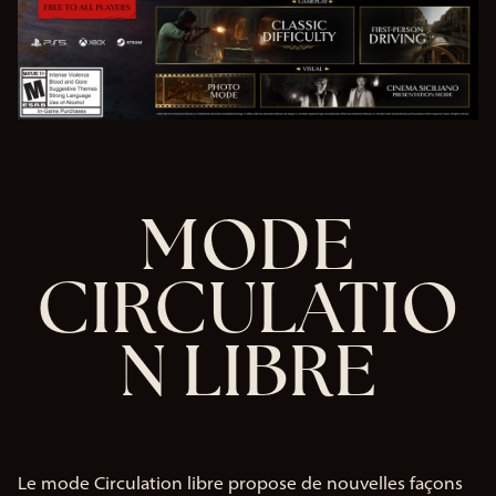
fide
ntia
lité
de
You
MODE
Tub
e
et
CIRCULATIO
le
tra
nsf
N LIBRE
ert
de
do
nné
es
ver
s
Le mode Circulation libre propose de nouvelles façons
les