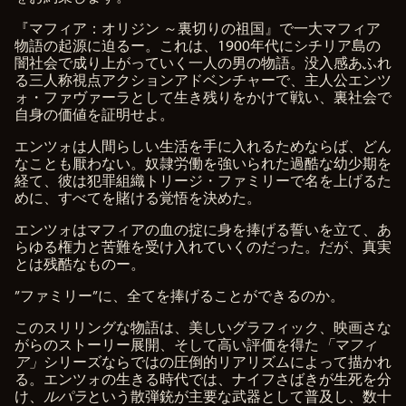
a
y
『マフィア：オリジン ～裏切りの祖国』で一大マフィア
物語の起源に迫るー。これは、1900年代にシチリア島の
闇社会で成り上がっていく一人の男の物語。没入感あふれ
再
る三人称視点アクションアドベンチャーで、主人公エンツ
生
ォ・ファヴァーラとして生き残りをかけて戦い、裏社会で
を
自身の価値を証明せよ。
ク
リ
エンツォは人間らしい生活を手に入れるためならば、どん
ッ
なことも厭わない。奴隷労働を強いられた過酷な幼少期を
ク
経て、彼は犯罪組織トリージ・ファミリーで名を上げるた
す
めに、すべてを賭ける覚悟を決めた。
る
と
エンツォはマフィアの血の掟に身を捧げる誓いを立て、あ
、
らゆる権力と苦難を受け入れていくのだった。だが、真実
You
とは残酷なものー。
Tub
”ファミリー”に、全てを捧げることができるのか。
eの
このスリリングな物語は、美しいグラフィック、映画さな
がらのストーリー展開、そして高い評価を得た
「マフィ
プ
ア」
シリーズならではの圧倒的リアリズムによって描かれ
ラ
る。エンツォの生きる時代では、ナイフさばきが生死を分
け、
ルパラ
という散弾銃が主要な武器として普及し、数十