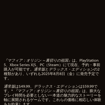
『マフィア：オリジン ～裏切りの祖国』
は、PlayStation
A
5、Xbox Series X|S、PC（Steam）にて現在、予約・事前
c
購入が可能です。
通常版
と
デラックス・エディション
の2
c
種類があり、いずれも2025年8月8日（金）に発売予定で
e
す。
p
t
通常版
は$49.99、
デラックス・エディション
は$59.99で
&
す。*
『マフィア：オリジン ～裏切りの祖国』
は、膨大な
プレイ時間を必要としない一本道の魅力的なストーリーを
P
軸に展開されるゲームです。これらの価格に相応しい体験
l
をお約束します。