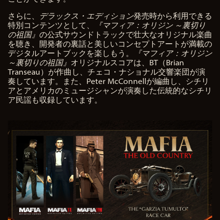
さらに、
デラックス・エディション
発売時から利用できる
特別コンテンツとして、
『マフィア：オリジン ～裏切り
の祖国』
の公式サウンドトラックで壮大なオリジナル楽曲
を聴き、開発者の裏話と美しいコンセプトアートが満載の
デジタルアートブックを楽しもう。
『マフィア：オリジン
～裏切りの祖国』
オリジナルスコアは、BT（Brian
Transeau）が作曲し、チェコ・ナショナル交響楽団が演
奏しています。また、Peter McConnellが編曲し、シチリ
アとアメリカのミュージシャンが演奏した伝統的なシチリ
ア民謡も収録しています。