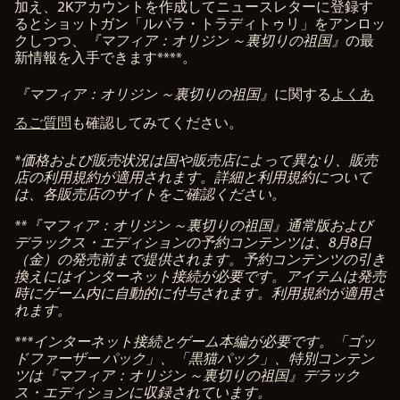
加え、2Kアカウントを作成してニュースレターに登録す
るとショットガン「ルパラ・トラディトゥリ」をアンロッ
クしつつ、
『マフィア：オリジン ～裏切りの祖国』
の最
新情報を入手できます****。
『マフィア：オリジン ～裏切りの祖国』
に関する
よくあ
るご質問
も確認してみてください。
*価格および販売状況は国や販売店によって異なり、販売
店の利用規約が適用されます。詳細と利用規約について
は、各販売店のサイトをご確認ください。
**『マフィア：オリジン ～裏切りの祖国』通常版および
デラックス・エディションの予約コンテンツは、8月8日
（金）の発売前まで提供されます。予約コンテンツの引き
換えにはインターネット接続が必要です。アイテムは発売
時にゲーム内に自動的に付与されます。利用規約が適用さ
れます。
***インターネット接続とゲーム本編が必要です。「ゴッ
ドファーザー パック」、「黒猫パック」、特別コンテン
ツは『マフィア：オリジン ～裏切りの祖国』デラック
ス・エディションに収録されています。