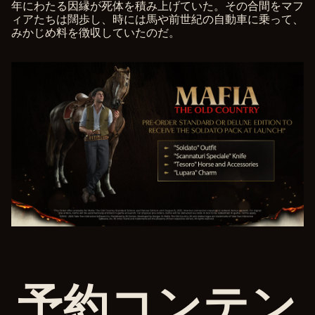
イ
年にわたる因縁が死体を積み上げていた。その合間をマフ
ィアたちは闊歩し、時には馬や前世紀の自動車に乗って、
バ
みかじめ料を徴収していたのだ。
シ
ー
ポ
リ
シ
ー
と
Go
ogl
eサ
ー
バ
ー
へ
予約コンテン
の
デ
ー