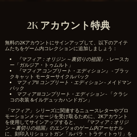
2K アカウント特典
無料の2Kアカウントにサインアップして、以下のアイテ
ムたちをゲーム内コレクションに追加しましょう：
『マフィア：オリジン ～裏切りの祖国』
- レースカ
ー「ガルジア・トゥムルト」
『マフィア コンプリート・エディション』
- ブラッ
クキャット モーターサイクルパック
マフィアII コンプリート・エディション
- メイドマン
パック
マフィア IIIコンプリート・エディション
- 「クラシ
コの衣装 &イルデュッカハンドガン」
「マフィア」
シリーズに関連するニュースレターやプロ
モーションメッセージを受け取るために、2Kアカウント
を使用してサインアップすると、
『マフィア：オリジ
ン ～裏切りの祖国』
のエンツォのゲーム内アーセナル
に、刻印入りショットガン「ルパラ・トラディトゥリ」を