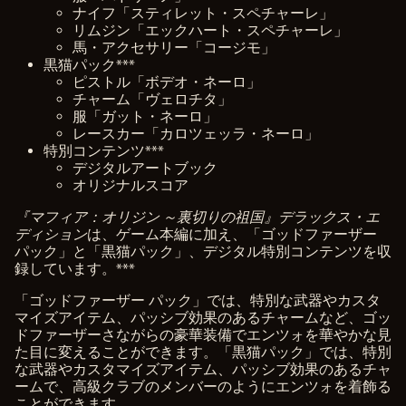
ナイフ「スティレット・スペチャーレ」
リムジン「エックハート・スペチャーレ」
馬・アクセサリー「コージモ」
黒猫パック***
ピストル「ボデオ・ネーロ」
チャーム「ヴェロチタ」
服「ガット・ネーロ」
レースカー「カロツェッラ・ネーロ」
特別コンテンツ***
デジタルアートブック
オリジナルスコア
『マフィア：オリジン ～裏切りの祖国』デラックス・エ
ディション
は、ゲーム本編に加え、「ゴッドファーザー
パック」と「黒猫パック」、デジタル特別コンテンツを収
録しています。***
「ゴッドファーザー パック」では、特別な武器やカスタ
マイズアイテム、パッシブ効果のあるチャームなど、ゴッ
ドファーザーさながらの豪華装備でエンツォを華やかな見
た目に変えることができます。「黒猫パック」では、特別
な武器やカスタマイズアイテム、パッシブ効果のあるチャ
ームで、高級クラブのメンバーのようにエンツォを着飾る
ことができます。