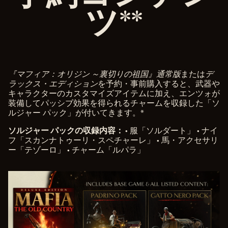
ツ**
タ
転
送
に
同
意
し
た
『マフィア：オリジン ～裏切りの祖国』通常版
または
デ
も
ラックス・エディション
を予約・事前購入すると、武器や
の
キャラクターのカスタマイズアイテムに加え、エンツォが
と
装備してパッシブ効果を得られるチャームを収録した「ソ
み
ルジャー パック」が付いてきます。*
な
ソルジャー パックの収録内容：
• 服「ソルダート」 • ナイ
さ
フ「スカンナトゥーリ・スペチャーレ」 • 馬・アクセサリ
れ
ー「テゾーロ」 • チャーム「ルパラ」
ま
す
。