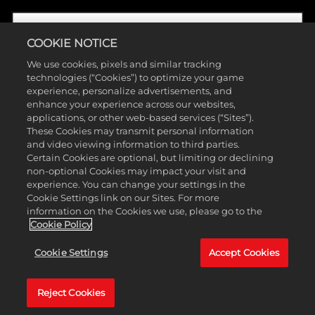
COOKIE NOTICE
We use cookies, pixels and similar tracking
technologies (“Cookies”) to optimize your game
experience, personalize advertisements, and
enhance your experience across our websites,
applications, or other web-based services (“Sites”).
These Cookies may transmit personal information
and video viewing information to third parties.
Certain Cookies are optional, but limiting or declining
non-optional Cookies may impact your visit and
©2025 Take-Two Interactive Software, Inc. Publicado por 2K Games.
experience. You can change your settings in the
Cookie Settings link on our Sites. For more
Desenvolvido por Hangar 13. Mafia, Take-Two Interactive Software,
information on the Cookies we use, please go to the
2K, Hangar 13 e seus logotipos são marcas comerciais da Take-Two
Cookie Policy
Interactive Software, Inc. Todas as outras marcas registradas e
Cookie Settings
Accept Cookies
comerciais são de propriedade de seus detentores. Todos os direitos
reservados.
Reject Cookies