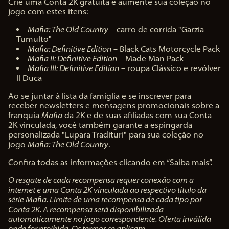
Crie uma Conta 2K gratuita e aumente sua coleção no
jogo com estes itens:
Mafia: The Old Country
– carro de corrida "Garzia
Tumulto"
Mafia: Definitive Edition
– Black Cats Motorcycle Pack
Mafia II: Definitive Edition
– Made Man Pack
Mafia III: Definitive Edition
– roupa Clássico e revólver
Il Duca
Ao se juntar à lista da famiglia e se inscrever para
receber newsletters e mensagens promocionais sobre a
franquia
Mafia
da 2K e de suas afiliadas com sua Conta
2K vinculada, você também garante a espingarda
personalizada "Lupara Tradituri" para sua coleção no
jogo
Mafia: The Old Country
.
Confira todas as informações clicando em “Saiba mais”.
O resgate de cada recompensa requer conexão com a
internet e uma Conta 2K vinculada ao respectivo título da
série Mafia. Limite de uma recompensa de cada tipo por
Conta 2K. A recompensa será disponibilizada
automaticamente no jogo correspondente. Oferta inválida
onde for proibida. Os termos se aplicam.