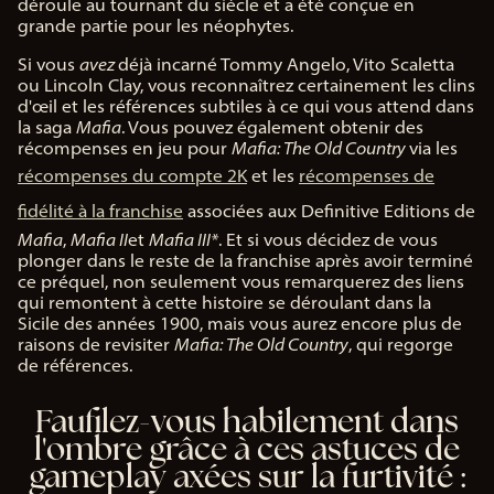
déroule au tournant du siècle et a été conçue en
grande partie pour les néophytes.
Si vous
avez
déjà incarné Tommy Angelo, Vito Scaletta
ou Lincoln Clay, vous reconnaîtrez certainement les clins
d'œil et les références subtiles à ce qui vous attend dans
la saga
Mafia
. Vous pouvez également obtenir des
récompenses en jeu pour
Mafia: The Old Country
via les
récompenses du compte 2K
et les
récompenses de
fidélité à la franchise
associées aux Definitive Editions de
Mafia
,
Mafia II
et
Mafia III*
. Et si vous décidez de vous
plonger dans le reste de la franchise après avoir terminé
ce préquel, non seulement vous remarquerez des liens
qui remontent à cette histoire se déroulant dans la
Sicile des années 1900, mais vous aurez encore plus de
raisons de revisiter
Mafia: The Old Country
, qui regorge
de références.
Faufilez-vous habilement dans
l'ombre grâce à ces astuces de
gameplay axées sur la furtivité :