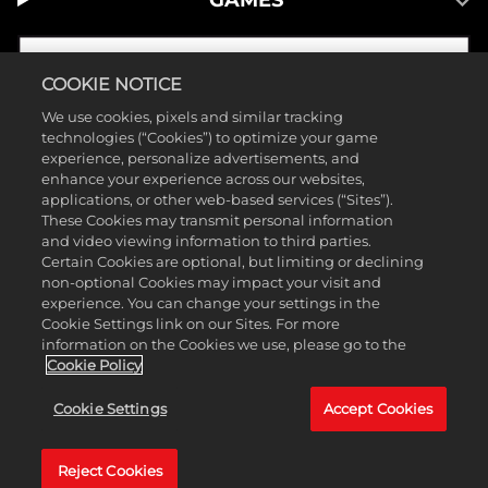
GAMES
COOKIE NOTICE
We use cookies, pixels and similar tracking
technologies (“Cookies”) to optimize your game
experience, personalize advertisements, and
enhance your experience across our websites,
applications, or other web-based services (“Sites”).
These Cookies may transmit personal information
and video viewing information to third parties.
Certain Cookies are optional, but limiting or declining
non-optional Cookies may impact your visit and
©2025 Take-Two Interactive Software, Inc. Publicado por 2K Games.
experience. You can change your settings in the
Cookie Settings link on our Sites. For more
Desenvolvido por Hangar 13. Mafia, Take-Two Interactive Software,
information on the Cookies we use, please go to the
2K, Hangar 13 e seus logotipos são marcas comerciais da Take-Two
Cookie Policy
Interactive Software, Inc. Todas as outras marcas registradas e
Cookie Settings
Accept Cookies
comerciais são de propriedade de seus detentores. Todos os direitos
reservados.
Reject Cookies