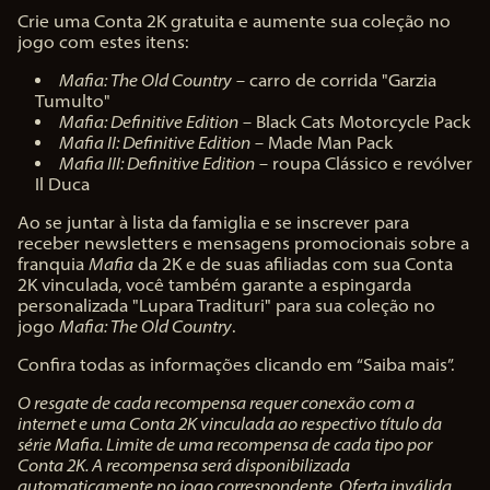
Crie uma Conta 2K gratuita e aumente sua coleção no
jogo com estes itens:
Mafia: The Old Country
– carro de corrida "Garzia
Tumulto"
Mafia: Definitive Edition
– Black Cats Motorcycle Pack
Mafia II: Definitive Edition
– Made Man Pack
Mafia III: Definitive Edition
– roupa Clássico e revólver
Il Duca
Ao se juntar à lista da famiglia e se inscrever para
receber newsletters e mensagens promocionais sobre a
franquia
Mafia
da 2K e de suas afiliadas com sua Conta
2K vinculada, você também garante a espingarda
personalizada "Lupara Tradituri" para sua coleção no
jogo
Mafia: The Old Country
.
Confira todas as informações clicando em “Saiba mais”.
O resgate de cada recompensa requer conexão com a
internet e uma Conta 2K vinculada ao respectivo título da
série Mafia. Limite de uma recompensa de cada tipo por
Conta 2K. A recompensa será disponibilizada
automaticamente no jogo correspondente. Oferta inválida