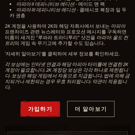
며,
마피아 II 데피니티브 에디션
- 메이드 맨 팩
데
마피아 III 데피니티브 에디션
- 클래시코 복장과 일 두
이
카 권총
터
가
2K 계정을 사용하여 2K와 해당 자회사에서 보내는
마피아
Go
프랜차이즈 관련 뉴스레터와 프로모션 메시지를 구독하면
ogl
이름이 새겨진 "루파라 트라디투리" 샷건을
마피아: 올드 컨
e 서
트리
의 게임 속 무기고에 추가할 수도 있습니다.
버
로
'자세히 알아보기'를 클릭하여 세부 정보를 확인하세요.
전
송
각 보상에는 인터넷 연결과 해당 마피아 타이틀에 연결한 2K
됩
계정이 필요합니다. 2K 계정당 보상은 각각 하나로 제한됩니
니
다. 보상은 해당 게임에서 자동으로 지급됩니다. 법에 의해 금
다.
지되거나 제한되는 경우 무효 처리됩니다. 약관이 적용됩니
다.
가입하기
더 알아보기