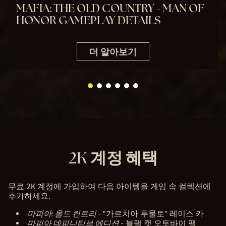
MAFIA: THE OLD COUNTRY - MAN OF
인
HONOR GAMEPLAY DETAILS
정
보
더 알아보기
보
호
정
책
에
동
의
하
2K 계정 혜택
는
것
으
무료 2K 계정에 가입하여 다음 아이템을 게임 속 컬렉션에
로
추가하세요.
간
주
마피아: 올드 컨트리
- "가르치아 투물토" 레이스 카
되
마피아 데피니티브 에디션
- 블랙 캣 오토바이 팩