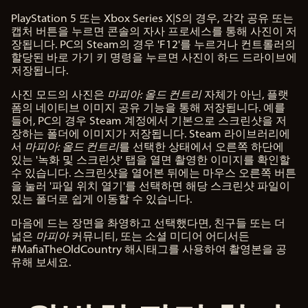
PlayStation 5 또는 Xbox Series X|S의 경우, 각각 공유 또는
캡처 버튼을 누르면 콘솔의 자사 프로세스를 통해 사진이 저
장됩니다. PC의 Steam의 경우 'F12'를 누르거나 컨트롤러의
할당된 바로 가기 키 명령을 누르면 사진이 하드 드라이브에
저장됩니다.
사진 모드의 사진은
마피아: 올드 컨트리
자체가 아닌, 플랫
폼의 네이티브 이미지 공유 기능을 통해 저장됩니다. 예를
들어, PC의 경우 Steam 계정에서 기본으로 스크린샷을 저
장하는 폴더에 이미지가 저장됩니다. Steam 라이브러리에
서
마피아: 올드 컨트리
를 선택한 상태에서 오른쪽 하단에
있는 '녹화 및 스크린샷' 탭을 열면 촬영한 이미지를 확인할
수 있습니다. 스크린샷을 열어본 뒤에는 마우스 오른쪽 버튼
을 눌러 '파일 위치 열기'를 선택하면 해당 스크린샷 파일이
있는 폴더로 쉽게 이동할 수 있습니다.
마음에 드는 장면을 촤영하고 선택했다면, 친구들 또는 더
넓은
마피아
커뮤니티, 또는 소셜 미디어 어디서든
#MafiaTheOldCountry 해시태그를 사용하여 촬영본을 공
유해 보세요.