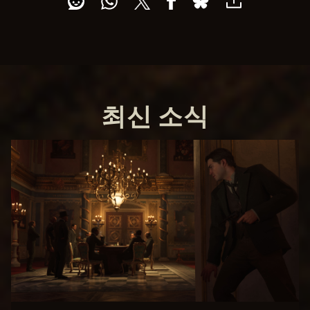
e
p
t
&
P
l
a
y
최신 소식
재
생
을
클
릭
하
면
You
Tub
e의
개