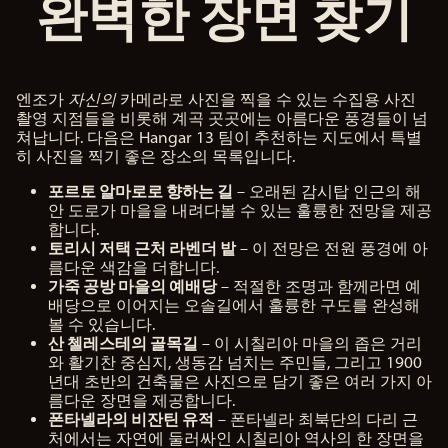
완벽한 장면 찾기
엔조가
자신의
카메라로 사진을 찍을 수 있는 수집용 사진
촬영 지점들을 비롯해 계곡 곳곳에는 아름다운 풍경들이 넘
쳐납니다. 다음은 Hangar 13 팀이 추천하는 지도에서 특별
히 사진을 찍기 좋은 장소의 목록입니다.
포르토 알마로로 향하는 길
– 오래된 감시탑 인근의 해
안 도로가 마을을 내려다볼 수 있는 훌륭한 전망을 제공
합니다.
토리시 저택 근처 라벤더 밭
– 이 전망은 전원 풍경에 아
름다운 색감을 더합니다.
가죽 공방 마을의 예배당
– 적절한 조명과 함께라면 예
배당으로 이어지는 오솔길에서 훌륭한 구도를 완성해
볼 수 있습니다.
산 첼레스테의 골목길
– 이 시칠리아 마을의 좁은 거리
와 활기찬 중심지, 생동감 넘치는 주민들, 그리고 1900
년대 초반의 건축물은 사진으로 담기 좋은 여러 가지 아
름다운 장면을 제공합니다.
폰타넬라의 비잔틴 유적
– 폰타넬라 최북단의 다리 근
처에서는 자연에 둘러싸인 시칠리아 역사의 한 장면을