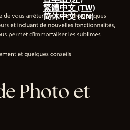
繁體中文 (TW)
简体中文 (CN)
ie de vous arrêter pour prendre quelques
eurs et incluant de nouvelles fonctionnalités,
ous permet d’immortaliser les sublimes
ement et quelques conseils
e Photo et