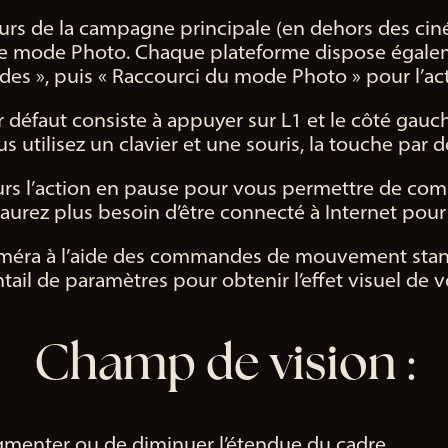
urs de la campagne principale (en dehors des cin
r le mode Photo. Chaque plateforme dispose égaleme
des », puis « Raccourci du mode Photo » pour l’act
r défaut consiste à appuyer sur L1 et le côté gauc
us utilisez un clavier et une souris, la touche par d
s l’action en pause pour vous permettre de compose
s n’aurez plus besoin d’être connecté à Internet po
éra à l’aide des commandes de mouvement standar
ail de paramètres pour obtenir l’effet visuel de vo
Champ de vision :
menter ou de diminuer l’étendue du cadre.