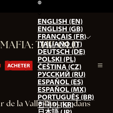
FR
ENGLISH (EN)
ENGLISH (GB)
FRANÇAIS (FR)
MAFIA: THE OLD
ITALIANO (IT)
DEUTSCH (DE)
POLSKI (PL)
I
ACHETER
ČEŠTINA (CZ)
РУССКИЙ (RU)
ESPAÑOL (ES)
ESPAÑOL (MX)
PORTUGUÊS (BR)
r de la Valle Dorata, dans
한국어 (KR)
日本語 (JP)