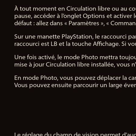
À tout moment en Circulation libre ou au co
pause, accéder à l’onglet Options et active
défaut : allez dans « Paramètres », « Comman
Sur une manette PlayStation, le raccourci pa
raccourci est LB et la touche Affichage. Si vo
Une fois activé, le mode Photo mettra toujour
mise à jour Circulation libre installée, vou
En mode Photo, vous pouvez déplacer la cam
Vous pouvez ensuite parcourir un large évent
Le réglage du champ de vision permet d’aug