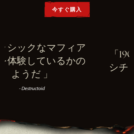
今すぐ購入
マフィア
1900年代初
いるかの
シチリアに魅了
- VGC