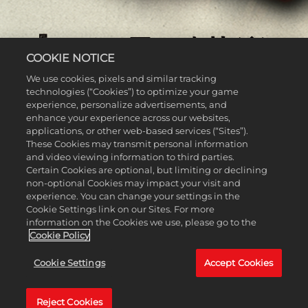
『マフィア：オリジン
COOKIE NOTICE
～裏切りの祖国』名誉の
We use cookies, pixels and similar tracking
男
technologies (“Cookies”) to optimize your game
experience, personalize advertisements, and
enhance your experience across our websites,
applications, or other web-based services (“Sites”).
These Cookies may transmit personal information
and video viewing information to third parties.
Certain Cookies are optional, but limiting or declining
non-optional Cookies may impact your visit and
experience. You can change your settings in the
Cookie Settings link on our Sites. For more
information on the Cookies we use, please go to the
Cookie Policy
Cookie Settings
Accept Cookies
Reject Cookies
Accept