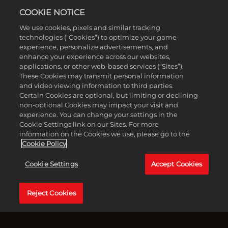
- CZŁOWIEK HONORU
COOKIE NOTICE
We use cookies, pixels and similar tracking
technologies (“Cookies”) to optimize your game
experience, personalize advertisements, and
enhance your experience across our websites,
applications, or other web-based services (“Sites”).
These Cookies may transmit personal information
and video viewing information to third parties.
Certain Cookies are optional, but limiting or declining
non-optional Cookies may impact your visit and
experience. You can change your settings in the
Cookie Settings link on our Sites. For more
information on the Cookies we use, please go to the
Cookie Policy
Accept
Sycylia, zima 1905 r. Już parę miesięcy od przejścia
Cookie Settings
Accept Cookies
& Play
mafijnej inicjacji Enzo Favara udowodnił, że jest
niezawodnym członkiem przestępczej rodziny Torrisi.
Klikając
Dlatego Don postanowił powierzyć jemu i Cesare
Reject Cookies
przycisk
bardzo delikatne zadanie: towarzyszyć Ennio Salieriemu,
„Play”,
niedawno zwolnionemu z więzienia człowiekowi
wyrażasz
honoru, który chce odzyskać swoją własność.
zgodę na